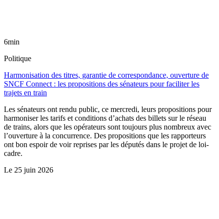
6min
Politique
Harmonisation des titres, garantie de correspondance, ouverture de
SNCF Connect : les propositions des sénateurs pour faciliter les
trajets en train
Les sénateurs ont rendu public, ce mercredi, leurs propositions pour
harmoniser les tarifs et conditions d’achats des billets sur le réseau
de trains, alors que les opérateurs sont toujours plus nombreux avec
l’ouverture à la concurrence. Des propositions que les rapporteurs
ont bon espoir de voir reprises par les députés dans le projet de loi-
cadre.
Le
25 juin 2026