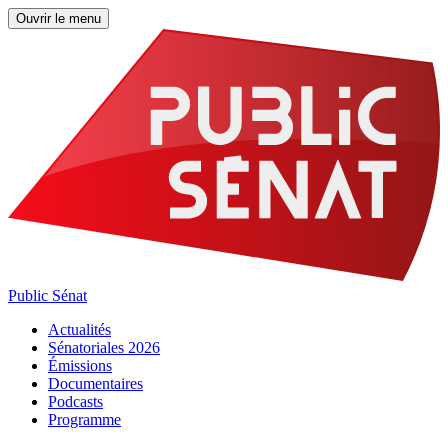
Ouvrir le menu
Public Sénat
Actualités
Sénatoriales 2026
Émissions
Documentaires
Podcasts
Programme