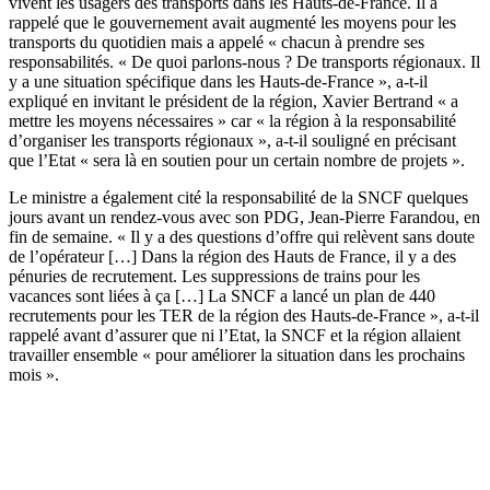
vivent les usagers des transports dans les Hauts-de-France. Il a
rappelé que le gouvernement avait augmenté les moyens pour les
transports du quotidien mais a appelé « chacun à prendre ses
responsabilités. « De quoi parlons-nous ? De transports régionaux. Il
y a une situation spécifique dans les Hauts-de-France », a-t-il
expliqué en invitant le président de la région, Xavier Bertrand « a
mettre les moyens nécessaires » car « la région à la responsabilité
d’organiser les transports régionaux », a-t-il souligné en précisant
que l’Etat « sera là en soutien pour un certain nombre de projets ».
Le ministre a également cité la responsabilité de la SNCF quelques
jours avant un rendez-vous avec son PDG, Jean-Pierre Farandou, en
fin de semaine. « Il y a des questions d’offre qui relèvent sans doute
de l’opérateur […] Dans la région des Hauts de France, il y a des
pénuries de recrutement. Les suppressions de trains pour les
vacances sont liées à ça […] La SNCF a lancé un plan de 440
recrutements pour les TER de la région des Hauts-de-France », a-t-il
rappelé avant d’assurer que ni l’Etat, la SNCF et la région allaient
travailler ensemble « pour améliorer la situation dans les prochains
mois ».