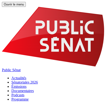
Ouvrir le menu
Public Sénat
Actualités
Sénatoriales 2026
Émissions
Documentaires
Podcasts
Programme