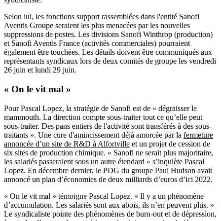
Selon lui, les fonctions support rassemblées dans l'entité Sanofi
Aventis Groupe seraient les plus menacées par les nouvelles
suppressions de postes. Les divisions Sanofi Winthrop (production)
et Sanofi Aventis France (activités commerciales) pourraient
également être touchées. Les détails doivent être communiqués aux
représentants syndicaux lors de deux comités de groupe les vendredi
26 juin et lundi 29 juin.
«
On le vit mal »
Pour Pascal Lopez, la stratégie de Sanofi est de « dégraisser le
mammouth. La direction compte sous-traiter tout ce qu’elle peut
sous-traiter. Des pans entiers de l'activité sont transférés à des sous-
traitants ». Une cure d'amincissement déjà amorcée par la
fermeture
annoncée d’un site de R&D à Alfortville
et un projet de cession de
six sites de production chimique. « Sanofi ne serait plus majoritaire,
les salariés passeraient sous un autre étendard » s’inquiète Pascal
Lopez. En décembre dernier, le PDG du groupe Paul Hudson avait
annoncé un plan d’économies de deux milliards d’euros d’ici 2022.
« On le vit mal » témoigne Pascal Lopez. « Il y a un phénomène
d’accumulation. Les salariés sont aux abois, ils n’en peuvent plus. »
Le syndicaliste pointe des phénomènes de burn-out et de dépression,