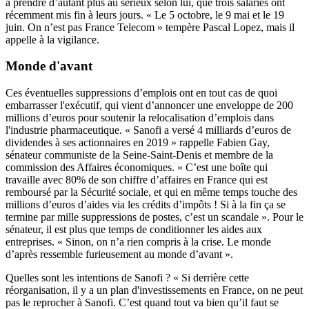
à prendre d’autant plus au sérieux selon lui, que trois salariés ont
récemment mis fin à leurs jours. « Le 5 octobre, le 9 mai et
le 19
juin
. On n’est pas France Telecom » tempère Pascal Lopez, mais il
appelle à la vigilance.
Monde d'avant
Ces éventuelles suppressions d’emplois ont en tout cas de quoi
embarrasser l'exécutif, qui vient d’annoncer
une enveloppe de 200
millions d’euros
pour soutenir la relocalisation d’emplois dans
l'industrie pharmaceutique. « Sanofi a versé 4 milliards d’euros de
dividendes à ses actionnaires en 2019 » rappelle Fabien Gay,
sénateur communiste de la Seine-Saint-Denis et membre de la
commission des Affaires économiques. « C’est une bo
î
te qui
travaille avec 80% de son chiffre d’affaires en France qui est
remboursé par la Sécurité sociale, et qui en même temps touche des
millions d’euros d’aides via les crédits d’impôts ! Si à la fin
ç
a se
termine par mille suppressions de postes, c’est un scandale ». Pour le
sénateur, il est plus que temps de conditionner les aides aux
entreprises. « Sinon, on n’a rien compris à la crise. Le monde
d’après ressemble furieusement au monde d’avant ».
Quelles sont les intentions de Sanofi ? « Si derrière cette
réorganisation, il y a un plan d'investissements en France, on ne peut
pas le reprocher à Sanofi. C’est quand tout va bien qu’il faut se