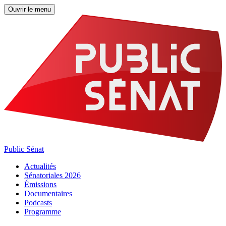
Ouvrir le menu
Public Sénat
Actualités
Sénatoriales 2026
Émissions
Documentaires
Podcasts
Programme