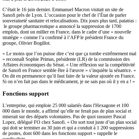
C’était le 16 juin dernier. Emmanuel Macron visitait un site de
Sanofi près de Lyon. L’occasion pour le chef de l’État de parler
souveraineté sanitaire et relocalisations. Dix jours plus tard, patatras :
le groupe pharmaceutique a annoncé la suppression de 1700
emplois, dont un millier en France, dans le cadre d’une « nouvelle
stratégie » comme l’a confirmé à l’AFP le président France du
groupe, Olivier Bogillot.
« Le moins que l’on puisse dire c’est que
ç
a tombe extrêmement mal
» reconnaît Sophie Primas, présidente (LR) de la commission des
Affaires économiques du Sénat. « Une réflexion sur la compétitivité
de Sanofi en France semble être à l'œuvre » s’inquiète la sénatrice. «
On dit en permanence qu’il faut faire de la valeur ajoutée en France.
Si on n’en fait pas dans le m
é
dicament, je ne sais pas où il y en a ! »
Fonctions support
L’entreprise, qui emploie 25 000 salariés dans l'Hexagone et 100
000 dans le monde, a affirmé qu’elle ne ferait pas de plan social et
miserait sur des départs volontaires. Pas de quoi rassurer Pascal
Lopez, délégué FO chez Sanofi. « On sort tout juste d’un plan social
qui doit se terminer au 30 juin et qui a conduit à 1 200 suppressions
de postes, dont 600 dans les fonctions support » rappelle le
syndicaliste.