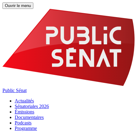
Ouvrir le menu
Public Sénat
Actualités
Sénatoriales 2026
Émissions
Documentaires
Podcasts
Programme