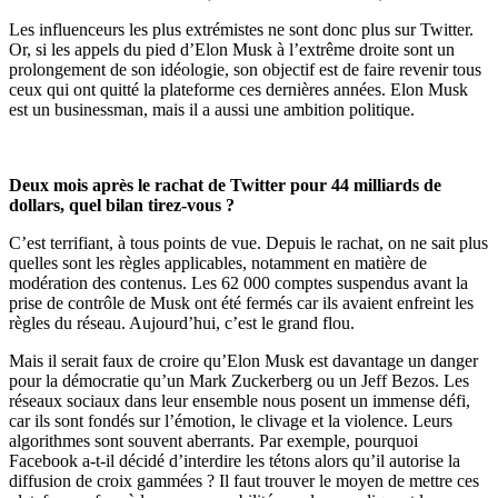
Les influenceurs les plus extrémistes ne sont donc plus sur Twitter.
Or, si les appels du pied d’Elon Musk à
l’extr
ê
me droite sont un
prolongement de son idéologie, son objectif est de faire revenir tous
ceux qui ont quitt
é
la plateforme ces dernières années. Elon Musk
est un businessman, mais il a aussi une ambition politique.
Deux mois après le rachat de Twitter pour 44 milliards de
dollars, quel bilan tirez-vous ?
C’est terrifiant, à
tous points de vue.
Depuis le rachat, on ne sait plus
quelles sont les règles applicables
, notamment en matière de
modération des contenus. L
es 62 000 comptes
suspendus avant la
prise de contrôle de Musk ont été ferm
é
s car ils avaient enfreint les
règles du réseau. Aujourd’hui, c’est le grand flou.
Mais il serait faux de croire qu’Elon Musk est davantage un danger
pour la démocratie qu’un Mark Zuckerberg ou un Jeff Bezos. Les
réseaux sociaux dans leur ensemble nous posent un immense défi,
car ils sont fondé
s sur l’émotion, le clivage et la violence. Leurs
algorithmes sont souvent aberrants. Par exemple, pourquoi
Facebook a-t-il décid
é
d’interdire les tétons alors qu’il autorise la
diffusion de croix gamm
é
es ?
Il faut trouver le moyen de mettre ces