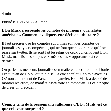
4 min
Publié le
16/12/2022 à 17:27
Elon Musk
a
suspend
u
les comptes de plusieurs journalistes
américains
. Comment expliquer cette décision arbitraire ?
Il faut préciser que les comptes supprimé
s sont des comptes de
journalistes hyper compétents, qui ne font que rapporter ce qu’il se
passe sur twitter. Ils se sont fait les relais de ceux qui critiquent Elon
Musk, mais ils ne sont pas eux-mêmes des « opposants »
à
ce
dernier.
On parle des meilleurs journalistes en matière de tech, comme Donie
O’Sullivan de CNN, qui fut le seul à
être entr
é
au Capitole avec les
QAnon au moment de l’assaut du 6 janvier. Elon Musk a décidé de
montrer les crocs, de manière assez forte et immédiate. Et cela risque
de créer un précédent.
Compte tenu de la personnalité sulfureuse d’Elon Musk, est-ce
que cela vous surprend ?