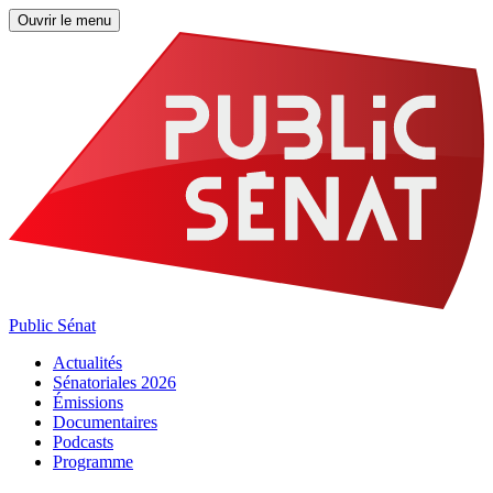
Ouvrir le menu
Public Sénat
Actualités
Sénatoriales 2026
Émissions
Documentaires
Podcasts
Programme