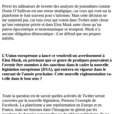
Priver les utilisateurs de t
weet
er
des analyses de
journalistes comme
Donie O
’
Sullivan est une erreur
stratégique
, car
ceux qui
vont sur
la
plateforme
le font souvent
pour s
’
informer.
Mais cette décision ne
me surprend pas, car tous ceux qui voient dans Twitter autre chose
qu’une entreprise privée et dans
Elon Musk autre chose qu
’
un
patron
égocentrique
et
monomaniaque se trompent.
Musk n’a
aucune obligation démocratique : il ne défend que ses propres
intérêts.
L’Union européenne a lanc
é
ce vendredi un avertissement
à
Elon Musk, en précisant que ce genre de pratiques pourraient
à
l’avenir être soumises
à
des sanctions dans le cadre la nouvelle
législation européenne (DSA), qui entrera en vigueur dans le
courant de l’année prochaine. Cette nouvelle réglementation va-
t-elle dans le bon sens ?
Toute la question est de savoir quelles activités de Twitter seront
couvertes par la nouvelle législation. Prenons l’exemple de
Facebook. La plateforme a une représentation en Europe et en
France, mais ses bureaux dans l’hexagone ne gèrent pas les