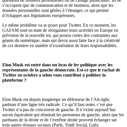
questions de données personnelles ou de ciblage publicitaire. Ils ne
s’occupent que de communication et de business, alors que les
données personnelles sont gérées
à
l’étranger, ce qui permet
d’échapper aux législations européennes.
Le même problème va se poser pour Twitter. En ce moment, les
GAFAM sont en train de réorganiser leurs activités en Europe en
prévision de la nouvelle loi, qui posera certes des contraintes aux
géants du numérique, mais qui devra aussi faire face à
la créativité
de ces derniers en matière d’exonération de leurs responsabilités.
Elon Musk est
entré
dans
un bras de fer politique avec les
représentants de la gauche démocrate. Est-ce que le rachat de
Twitter en octobre a selon vous contribu
é
à
politiser la
plateforme ?
Elon Musk est depuis longtemps un défenseur de l’Alt-right,
partisan d’une ligne très radicale. Ce qu’il faut noter, c’est que
Twitter n’a pas de concurrent de gauche. Il n’existe aujourd’hui
aucun équivalent qui
réunirait les personnes de gauche,
alors que les
partisans de la droite et de l’extr
ê
me droite peuvent échanger sur
trois autres réseaux sociaux (Parle, Truth Social, Gab).