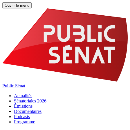
Ouvrir le menu
Public Sénat
Actualités
Sénatoriales 2026
Émissions
Documentaires
Podcasts
Programme