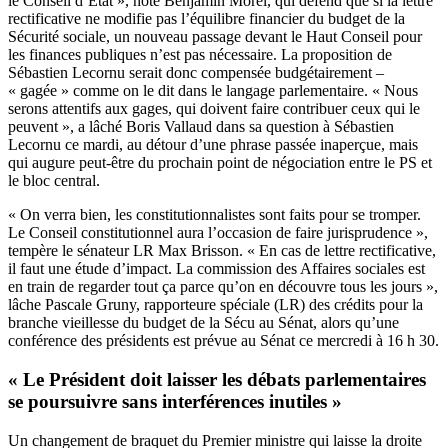
le Conseil d’Etat », note Benjamin Morel, qui défend que si la lettre
rectificative ne modifie pas l’équilibre financier du budget de la
Sécurité sociale, un nouveau passage devant le Haut Conseil pour
les finances publiques n’est pas nécessaire. La proposition de
Sébastien Lecornu serait donc compensée budgétairement –
« gagée » comme on le dit dans le langage parlementaire. « Nous
serons attentifs aux gages, qui doivent faire contribuer ceux qui le
peuvent », a lâché Boris Vallaud dans sa question à Sébastien
Lecornu ce mardi, au détour d’une phrase passée inaperçue, mais
qui augure peut-être du prochain point de négociation entre le PS et
le bloc central.
« On verra bien, les constitutionnalistes sont faits pour se tromper.
Le Conseil constitutionnel aura l’occasion de faire jurisprudence »,
tempère le sénateur LR Max Brisson. « En cas de lettre rectificative,
il faut une étude d’impact. La commission des Affaires sociales est
en train de regarder tout ça parce qu’on en découvre tous les jours »,
lâche Pascale Gruny, rapporteure spéciale (LR) des crédits pour la
branche vieillesse du budget de la Sécu au Sénat, alors qu’une
conférence des présidents est prévue au Sénat ce mercredi à 16 h 30.
« Le Président doit laisser les débats parlementaires
se poursuivre sans interférences inutiles »
Un changement de braquet du Premier ministre qui laisse la droite