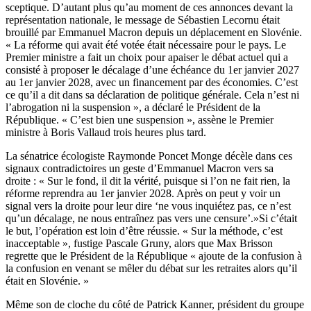
sceptique. D’autant plus qu’au moment de ces annonces devant la
représentation nationale, le message de Sébastien Lecornu était
brouillé par Emmanuel Macron depuis un déplacement en Slovénie.
« La réforme qui avait été votée était nécessaire pour le pays. Le
Premier ministre a fait un choix pour apaiser le débat actuel qui a
consisté à proposer le décalage d’une échéance du 1er janvier 2027
au 1er janvier 2028, avec un financement par des économies. C’est
ce qu’il a dit dans sa déclaration de politique générale. Cela n’est ni
l’abrogation ni la suspension », a déclaré le Président de la
République. « C’est bien une suspension », assène le Premier
ministre à Boris Vallaud trois heures plus tard.
La sénatrice écologiste Raymonde Poncet Monge décèle dans ces
signaux contradictoires un geste d’Emmanuel Macron vers sa
droite : « Sur le fond, il dit la vérité, puisque si l’on ne fait rien, la
réforme reprendra au 1er janvier 2028. Après on peut y voir un
signal vers la droite pour leur dire ‘ne vous inquiétez pas, ce n’est
qu’un décalage, ne nous entraînez pas vers une censure’.»Si c’était
le but, l’opération est loin d’être réussie. « Sur la méthode, c’est
inacceptable », fustige Pascale Gruny, alors que Max Brisson
regrette que le Président de la République « ajoute de la confusion à
la confusion en venant se mêler du débat sur les retraites alors qu’il
était en Slovénie. »
Même son de cloche du côté de Patrick Kanner, président du groupe