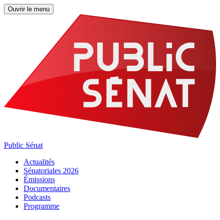
Ouvrir le menu
Public Sénat
Actualités
Sénatoriales 2026
Émissions
Documentaires
Podcasts
Programme