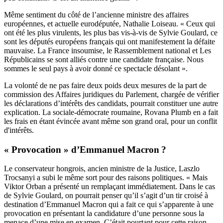
Même sentiment du côté de l’ancienne ministre des affaires
européennes, et actuelle eurodéputée, Nathalie Loiseau. « Ceux qui
ont été les plus virulents, les plus bas vis-à-vis de Sylvie Goulard, ce
sont les députés européens français qui ont manifestement la défaite
mauvaise. La France insoumise, le Rassemblement national et Les
Républicains se sont alliés contre une candidate française. Nous
sommes le seul pays à avoir donné ce spectacle désolant ».
La volonté de ne pas faire deux poids deux mesures de la part de
commission des Affaires juridiques du Parlement, chargée de vérifier
les déclarations d’intérêts des candidats, pourrait constituer une autre
explication. La sociale-démocrate roumaine, Rovana Plumb en a fait
les frais en étant évincée avant même son grand oral, pour un conflit
d'intérêts.
« Provocation » d’Emmanuel Macron ?
Le conservateur hongrois, ancien ministre de la Justice, Laszlo
Trocsanyi a subi le même sort pour des raisons politiques. « Mais
Viktor Orban a présenté un remplaçant immédiatement. Dans le cas
de Sylvie Goulard, on pourrait penser qu’il s’agit d’un tir croisé à
destination d’Emmanuel Macron qui a fait ce qui s’apparente à une
provocation en présentant la candidature d’une personne sous la
menace d’une mise en examen. C’était pourtant pour cette raison