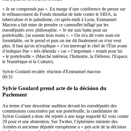
« Je ne comprends pas ». En marge d’une conférence de presse sur
le refinancement du Fonds mondial de lutte contre le SIDA, la
tuberculose et le paludisme, cet après-midi à Lyon, Emmanuel
Macron a fait mine de prendre ce camouflet infligé par les
eurodéputés avec philosophie. « Je me suis battu pour un
portefeuille, j'ai soumis trois noms ». « On m'a dit votre nom est
formidable, on le prend et puis on me dit finalement on n'en veut
plus. Il faut qu'on m'explique » s’est interrogé le chef de l'État avant
d’indiquer être « très détendu » car « l’important » restait pour lui
« le portefeuille » (Marché intérieur, l'Industrie, la Défense, l'Espace,
le Numérique et la Culture).
Sylvie Goulard recalée: réaction d'Emmanuel macron
00:31
Sylvie Goulard prend acte de la décision du
Parlement
Au terme d’une deuxième audition devant les eurodéputés des
commissions concernées par son portefeuille, la candidature de
Sylvie Goulard a donc été rejetée à une large majorité 82 voix contre
29 pour et une abstention. Sur Twitter, l’éphémère ministre des
Armées et ancienne députée européenne a « pris acte de la décision