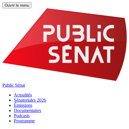
Ouvrir le menu
Public Sénat
Actualités
Sénatoriales 2026
Émissions
Documentaires
Podcasts
Programme