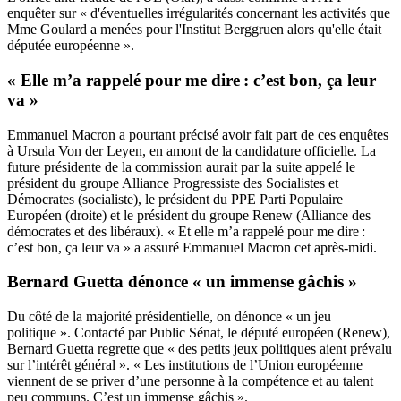
enquêter sur « d'éventuelles irrégularités concernant les activités que
Mme Goulard a menées pour l'Institut Berggruen alors qu'elle était
députée européenne ».
« Elle m’a rappelé pour me dire : c’est bon, ça leur
va »
Emmanuel Macron a pourtant précisé avoir fait part de ces enquêtes
à Ursula Von der Leyen, en amont de la candidature officielle. La
future présidente de la commission aurait par la suite appelé le
président du groupe Alliance Progressiste des Socialistes et
Démocrates (socialiste), le président du PPE Parti Populaire
Européen (droite) et le président du groupe Renew (Alliance des
démocrates et des libéraux). « Et elle m’a rappelé pour me dire :
c’est bon, ça leur va » a assuré Emmanuel Macron cet après-midi.
Bernard Guetta dénonce « un immense gâchis »
Du côté de la majorité présidentielle, on dénonce « un jeu
politique ». Contacté par Public Sénat, le député européen (Renew),
Bernard Guetta regrette que « des petits jeux politiques aient prévalu
sur l’intérêt général ». « Les institutions de l’Union européenne
viennent de se priver d’une personne à la compétence et au talent
peu communs. C’est un immense gâchis ».