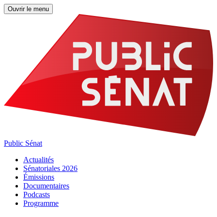
Ouvrir le menu
Public Sénat
Actualités
Sénatoriales 2026
Émissions
Documentaires
Podcasts
Programme