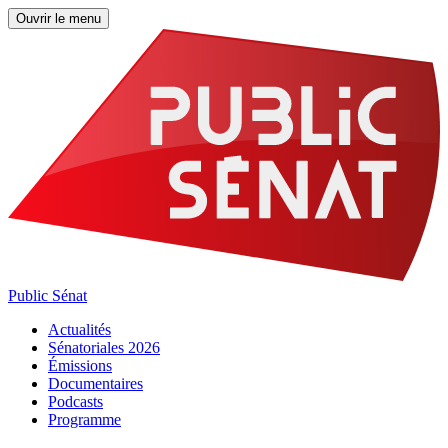
Ouvrir le menu
Public Sénat
Actualités
Sénatoriales 2026
Émissions
Documentaires
Podcasts
Programme