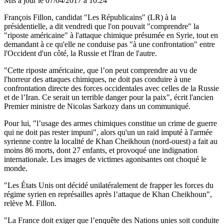
Mis à jour le
07/04/2017 à 10:24
François Fillon, candidat "Les Républicains" (LR) à la
présidentielle, a dit vendredi que l'on pouvait "comprendre" la
"riposte américaine" à l'attaque chimique présumée en Syrie, tout en
demandant à ce qu'elle ne conduise pas "à une confrontation" entre
l'Occident d'un côté, la Russie et l'Iran de l'autre.
"Cette riposte américaine, que l’on peut comprendre au vu de
l'horreur des attaques chimiques, ne doit pas conduire à une
confrontation directe des forces occidentales avec celles de la Russie
et de l’Iran. Ce serait un terrible danger pour la paix", écrit l'ancien
Premier ministre de Nicolas Sarkozy dans un communiqué.
Pour lui, "l’usage des armes chimiques constitue un crime de guerre
qui ne doit pas rester impuni", alors qu'un un raid imputé à l'armée
syrienne contre la localité de Khan Cheikhoun (nord-ouest) a fait au
moins 86 morts, dont 27 enfants, et provoqué une indignation
internationale. Les images de victimes agonisantes ont choqué le
monde.
"Les États Unis ont décidé unilatéralement de frapper les forces du
régime syrien en représailles après l’attaque de Khan Cheikhoun",
relève M. Fillon.
"La France doit exiger que l’enquête des Nations unies soit conduite