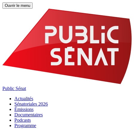
Ouvrir le menu
Public Sénat
Actualités
Sénatoriales 2026
Émissions
Documentaires
Podcasts
Programme