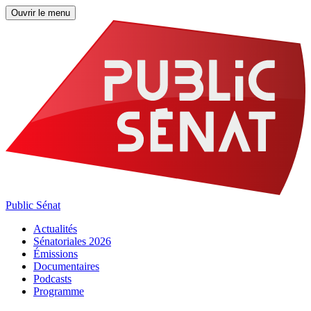
Ouvrir le menu
Public Sénat
Actualités
Sénatoriales 2026
Émissions
Documentaires
Podcasts
Programme