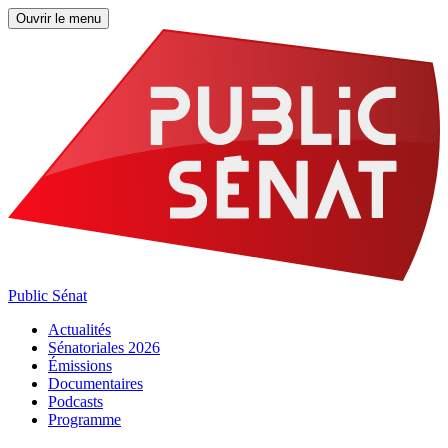
Ouvrir le menu
Public Sénat
Actualités
Sénatoriales 2026
Émissions
Documentaires
Podcasts
Programme