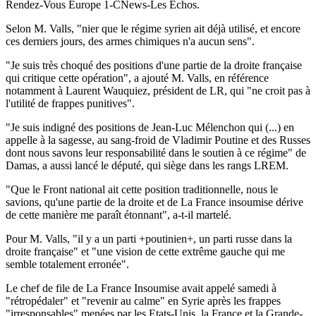
Rendez-Vous Europe 1-CNews-Les Echos.
Selon M. Valls, "nier que le régime syrien ait déjà utilisé, et encore
ces derniers jours, des armes chimiques n'a aucun sens".
"Je suis très choqué des positions d'une partie de la droite française
qui critique cette opération", a ajouté M. Valls, en référence
notamment à Laurent Wauquiez, président de LR, qui "ne croit pas à
l'utilité de frappes punitives".
"Je suis indigné des positions de Jean-Luc Mélenchon qui (...) en
appelle à la sagesse, au sang-froid de Vladimir Poutine et des Russes
dont nous savons leur responsabilité dans le soutien à ce régime" de
Damas, a aussi lancé le député, qui siège dans les rangs LREM.
"Que le Front national ait cette position traditionnelle, nous le
savions, qu'une partie de la droite et de La France insoumise dérive
de cette manière me paraît étonnant", a-t-il martelé.
Pour M. Valls, "il y a un parti +poutinien+, un parti russe dans la
droite française" et "une vision de cette extrême gauche qui me
semble totalement erronée".
Le chef de file de La France Insoumise avait appelé samedi à
"rétropédaler" et "revenir au calme" en Syrie après les frappes
"irresponsables" menées par les Etats-Unis, la France et la Grande-