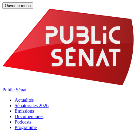
Ouvrir le menu
Public Sénat
Actualités
Sénatoriales 2026
Émissions
Documentaires
Podcasts
Programme