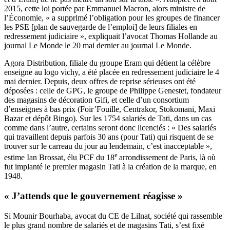
2015, cette loi portée par Emmanuel Macron, alors ministre de
l’Économie, « a supprimé l’obligation pour les ­groupes de financer
les PSE [plan de sauvegarde de l’emploi] de leurs filiales en
redressement judiciaire », expliquait l’avocat Thomas Hollande au
journal Le Monde le 20 mai dernier au journal Le Monde.
Agora Distribution, filiale du groupe Eram qui détient la célèbre
enseigne au logo vichy, a été placée en redressement judiciaire le 4
mai dernier. Depuis, deux offres de reprise sérieuses ont été
déposées : celle de GPG, le groupe de Philippe Genestet, fondateur
des magasins de décoration Gifi, et celle d’un consortium
d’enseignes à bas prix (Foir’Fouille, Centrakor, Stokomani, Maxi
Bazar et dépôt Bingo). Sur les 1754 salariés de Tati, dans un cas
comme dans l’autre, certains seront donc licenciés : « Des salariés
qui travaillent depuis parfois 30 ans (pour Tati) qui risquent de se
trouver sur le carreau du jour au lendemain, c’est inacceptable »,
e
estime Ian Brossat, élu PCF du 18
arrondissement de Paris, là où
fut implanté le premier magasin Tati à la création de la marque, en
1948.
« J’attends que le gouvernement réagisse »
Si Mounir Bourhaba, avocat du CE de Lilnat, société qui rassemble
le plus grand nombre de salariés et de magasins Tati, s’est fixé