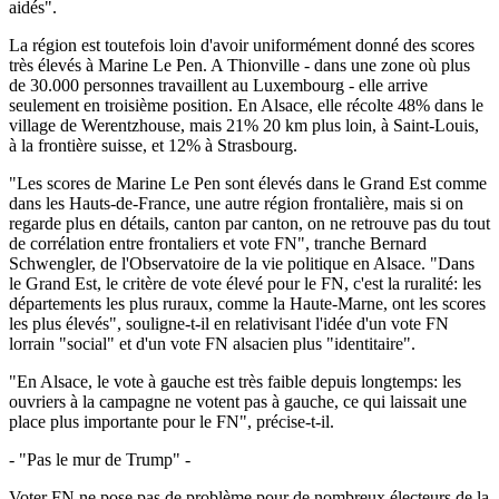
aidés".
La région est toutefois loin d'avoir uniformément donné des scores
très élevés à Marine Le Pen. A Thionville - dans une zone où plus
de 30.000 personnes travaillent au Luxembourg - elle arrive
seulement en troisième position. En Alsace, elle récolte 48% dans le
village de Werentzhouse, mais 21% 20 km plus loin, à Saint-Louis,
à la frontière suisse, et 12% à Strasbourg.
"Les scores de Marine Le Pen sont élevés dans le Grand Est comme
dans les Hauts-de-France, une autre région frontalière, mais si on
regarde plus en détails, canton par canton, on ne retrouve pas du tout
de corrélation entre frontaliers et vote FN", tranche Bernard
Schwengler, de l'Observatoire de la vie politique en Alsace. "Dans
le Grand Est, le critère de vote élevé pour le FN, c'est la ruralité: les
départements les plus ruraux, comme la Haute-Marne, ont les scores
les plus élevés", souligne-t-il en relativisant l'idée d'un vote FN
lorrain "social" et d'un vote FN alsacien plus "identitaire".
"En Alsace, le vote à gauche est très faible depuis longtemps: les
ouvriers à la campagne ne votent pas à gauche, ce qui laissait une
place plus importante pour le FN", précise-t-il.
- "Pas le mur de Trump" -
Voter FN ne pose pas de problème pour de nombreux électeurs de la