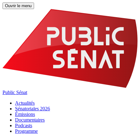
Ouvrir le menu
Public Sénat
Actualités
Sénatoriales 2026
Émissions
Documentaires
Podcasts
Programme