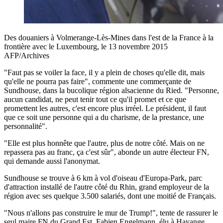
Des douaniers à Volmerange-Lès-Mines dans l'est de la France à la
frontière avec le Luxembourg, le 13 novembre 2015
AFP/Archives
"Faut pas se voiler la face, il y a plein de choses qu'elle dit, mais
qu'elle ne pourra pas faire", commente une commerçante de
Sundhouse, dans la bucolique région alsacienne du Ried. "Personne,
aucun candidat, ne peut tenir tout ce qu'il promet et ce que
promettent les autres, c'est encore plus irréel. Le président, il faut
que ce soit une personne qui a du charisme, de la prestance, une
personnalité".
"Elle est plus honnête que l'autre, plus de notre côté. Mais on ne
repassera pas au franc, ça c'est sûr", abonde un autre électeur FN,
qui demande aussi l'anonymat.
Sundhouse se trouve à 6 km à vol d'oiseau d'Europa-Park, parc
d'attraction installé de l'autre côté du Rhin, grand employeur de la
région avec ses quelque 3.500 salariés, dont une moitié de Français.
"Nous n'allons pas construire le mur de Trump!", tente de rassurer le
seul maire FN du Grand Est, Fabien Engelmann, élu à Hayange