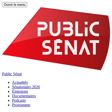
Ouvrir le menu
Public Sénat
Actualités
Sénatoriales 2026
Émissions
Documentaires
Podcasts
Programme