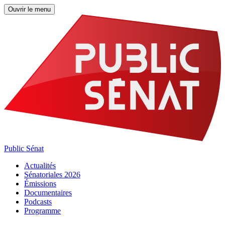
Ouvrir le menu
Public Sénat
Actualités
Sénatoriales 2026
Émissions
Documentaires
Podcasts
Programme