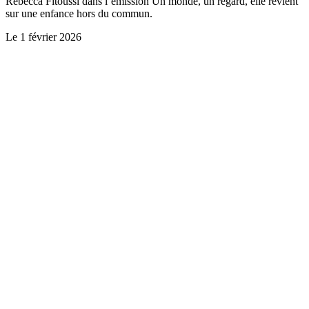
Rebecca Fitoussi dans l’émission Un monde, un regard, elle revient
sur une enfance hors du commun.
Le
1 février 2026