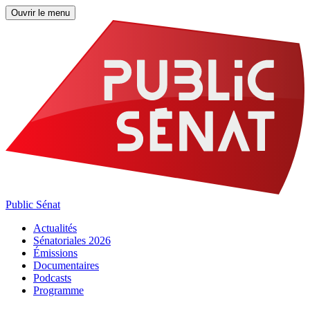
Ouvrir le menu
Public Sénat
Actualités
Sénatoriales 2026
Émissions
Documentaires
Podcasts
Programme