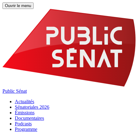
Ouvrir le menu
Public Sénat
Actualités
Sénatoriales 2026
Émissions
Documentaires
Podcasts
Programme