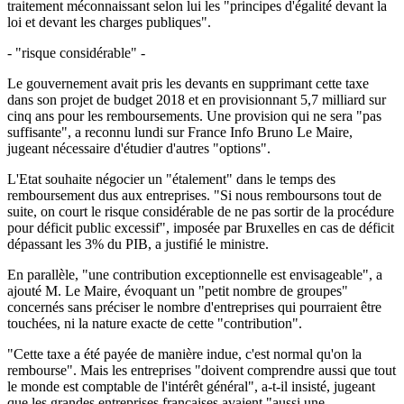
traitement méconnaissant selon lui les "principes d'égalité devant la
loi et devant les charges publiques".
- "risque considérable" -
Le gouvernement avait pris les devants en supprimant cette taxe
dans son projet de budget 2018 et en provisionnant 5,7 milliard sur
cinq ans pour les remboursements. Une provision qui ne sera "pas
suffisante", a reconnu lundi sur France Info Bruno Le Maire,
jugeant nécessaire d'étudier d'autres "options".
L'Etat souhaite négocier un "étalement" dans le temps des
remboursement dus aux entreprises. "Si nous remboursons tout de
suite, on court le risque considérable de ne pas sortir de la procédure
pour déficit public excessif", imposée par Bruxelles en cas de déficit
dépassant les 3% du PIB, a justifié le ministre.
En parallèle, "une contribution exceptionnelle est envisageable", a
ajouté M. Le Maire, évoquant un "petit nombre de groupes"
concernés sans préciser le nombre d'entreprises qui pourraient être
touchées, ni la nature exacte de cette "contribution".
"Cette taxe a été payée de manière indue, c'est normal qu'on la
rembourse". Mais les entreprises "doivent comprendre aussi que tout
le monde est comptable de l'intérêt général", a-t-il insisté, jugeant
que les grandes entreprises françaises avaient "aussi une