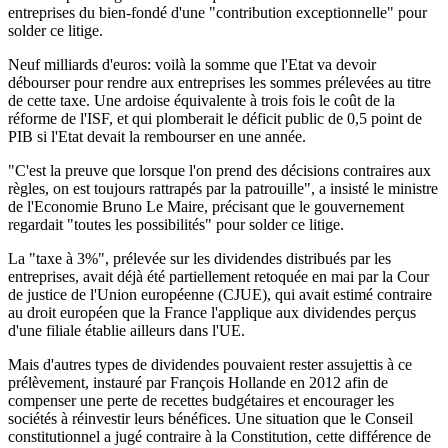
entreprises du bien-fondé d'une "contribution exceptionnelle" pour
solder ce litige.
Neuf milliards d'euros: voilà la somme que l'Etat va devoir
débourser pour rendre aux entreprises les sommes prélevées au titre
de cette taxe. Une ardoise équivalente à trois fois le coût de la
réforme de l'ISF, et qui plomberait le déficit public de 0,5 point de
PIB si l'Etat devait la rembourser en une année.
"C'est la preuve que lorsque l'on prend des décisions contraires aux
règles, on est toujours rattrapés par la patrouille", a insisté le ministre
de l'Economie Bruno Le Maire, précisant que le gouvernement
regardait "toutes les possibilités" pour solder ce litige.
La "taxe à 3%", prélevée sur les dividendes distribués par les
entreprises, avait déjà été partiellement retoquée en mai par la Cour
de justice de l'Union européenne (CJUE), qui avait estimé contraire
au droit européen que la France l'applique aux dividendes perçus
d'une filiale établie ailleurs dans l'UE.
Mais d'autres types de dividendes pouvaient rester assujettis à ce
prélèvement, instauré par François Hollande en 2012 afin de
compenser une perte de recettes budgétaires et encourager les
sociétés à réinvestir leurs bénéfices. Une situation que le Conseil
constitutionnel a jugé contraire à la Constitution, cette différence de