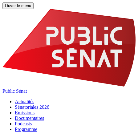
Ouvrir le menu
Public Sénat
Actualités
Sénatoriales 2026
Émissions
Documentaires
Podcasts
Programme