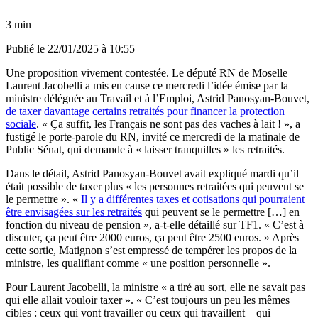
3 min
Publié le
22/01/2025 à 10:55
Une proposition vivement contestée. Le député RN de Moselle
Laurent Jacobelli a mis en cause ce mercredi l’idée émise par la
ministre déléguée au Travail et à l’Emploi, Astrid Panosyan-Bouvet,
de taxer davantage certains retraités pour financer la protection
sociale
. « Ça suffit, les Français ne sont pas des vaches à lait ! », a
fustigé le porte-parole du RN, invité ce mercredi de la matinale de
Public Sénat, qui demande à « laisser tranquilles » les retraités.
Dans le détail, Astrid Panosyan-Bouvet avait expliqué mardi qu’il
était possible de taxer plus « les personnes retraitées qui peuvent se
le permettre ». «
Il y a différentes taxes et cotisations qui pourraient
être envisagées sur les retraités
qui peuvent se le permettre […] en
fonction du niveau de pension », a-t-elle détaillé sur TF1. « C’est à
discuter, ça peut être 2000 euros, ça peut être 2500 euros. » Après
cette sortie, Matignon s’est empressé de tempérer les propos de la
ministre, les qualifiant comme « une position personnelle ».
Pour Laurent Jacobelli, la ministre « a tiré au sort, elle ne savait pas
qui elle allait vouloir taxer ». « C’est toujours un peu les mêmes
cibles : ceux qui vont travailler ou ceux qui travaillent – qui