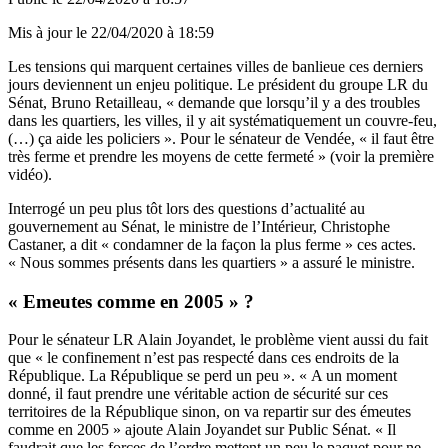
Mis à jour le
22/04/2020 à 18:59
Les tensions qui marquent certaines villes de banlieue ces derniers
jours deviennent un enjeu politique. Le président du groupe LR du
Sénat, Bruno Retailleau, « demande que lorsqu’il y a des troubles
dans les quartiers, les villes, il y ait systématiquement un couvre-feu,
(…) ça aide les policiers ». Pour le sénateur de Vendée, « il faut être
très ferme et prendre les moyens de cette fermeté » (voir la première
vidéo).
Interrogé un peu plus tôt lors des questions d’actualité au
gouvernement au Sénat, le ministre de l’Intérieur,
Christophe
Castaner, a dit
« condamner de la façon la plus ferme » ces actes.
« Nous sommes présents dans les quartiers » a assuré le ministre.
« Emeutes comme en 2005 » ?
Pour le sénateur LR Alain Joyandet, le problème vient aussi du fait
que « le confinement n’est pas respecté dans ces endroits de la
République. La République se perd un peu ». « A un moment
donné, il faut prendre une véritable action de sécurité sur ces
territoires de la République sinon, on va repartir sur des émeutes
comme en 2005 » ajoute Alain Joyandet sur Public Sénat. « Il
faudrait que les forces de l’ordre mettent un peu le paquet pour ne