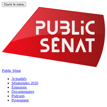
Ouvrir le menu
Public Sénat
Actualités
Sénatoriales 2026
Émissions
Documentaires
Podcasts
Programme