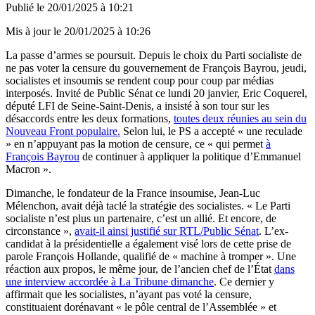
Publié le
20/01/2025 à 10:21
Mis à jour le
20/01/2025 à 10:26
La passe d’armes se poursuit. Depuis le choix du Parti socialiste de
ne pas voter la censure du gouvernement de François Bayrou, jeudi,
socialistes et insoumis se rendent coup pour coup par médias
interposés. Invité de Public Sénat ce lundi 20 janvier, Eric Coquerel,
député LFI de Seine-Saint-Denis, a insisté à son tour sur les
désaccords entre les deux formations,
toutes deux réunies au sein du
Nouveau Front populaire.
Selon lui, le PS a accepté « une reculade
» en n’appuyant pas la motion de censure, ce « qui permet
à
François Bayrou
de continuer à appliquer la politique d’Emmanuel
Macron ».
Dimanche, le fondateur de la France insoumise, Jean-Luc
Mélenchon, avait déjà taclé la stratégie des socialistes. « Le Parti
socialiste n’est plus un partenaire, c’est un allié. Et encore, de
circonstance »,
avait-il ainsi justifié sur RTL/Public Sénat
. L’ex-
candidat à la présidentielle a également visé lors de cette prise de
parole François Hollande, qualifié de « machine à tromper ». Une
réaction aux propos, le même jour, de l’ancien chef de l’État
dans
une interview accordée à La Tribune dimanche
. Ce dernier y
affirmait que les socialistes, n’ayant pas voté la censure,
constituaient dorénavant « le pôle central de l’Assemblée » et