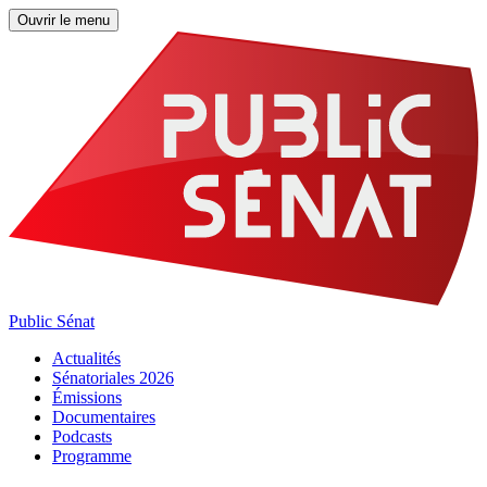
Ouvrir le menu
Public Sénat
Actualités
Sénatoriales 2026
Émissions
Documentaires
Podcasts
Programme