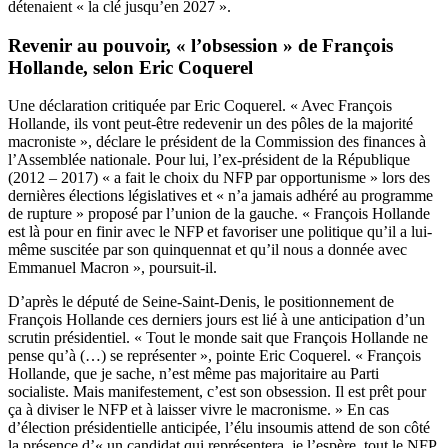
détenaient « la clé jusqu’en 2027 ».
Revenir au pouvoir, « l’obsession » de François
Hollande, selon Eric Coquerel
Une déclaration critiquée par Eric Coquerel. « Avec François
Hollande, ils vont peut-être redevenir un des pôles de la majorité
macroniste », déclare le président de la Commission des finances à
l’Assemblée nationale. Pour lui, l’ex-président de la République
(2012 – 2017) « a fait le choix du NFP par opportunisme » lors des
dernières élections législatives et « n’a jamais adhéré au programme
de rupture » proposé par l’union de la gauche. « François Hollande
est là pour en finir avec le NFP et favoriser une politique qu’il a lui-
même suscitée par son quinquennat et qu’il nous a donnée avec
Emmanuel Macron », poursuit-il.
D’après le député de Seine-Saint-Denis, le positionnement de
François Hollande ces derniers jours est lié à une anticipation d’un
scrutin présidentiel. « Tout le monde sait que François Hollande ne
pense qu’à (…) se représenter », pointe Eric Coquerel. « François
Hollande, que je sache, n’est même pas majoritaire au Parti
socialiste. Mais manifestement, c’est son obsession. Il est prêt pour
ça à diviser le NFP et à laisser vivre le macronisme. » En cas
d’élection présidentielle anticipée, l’élu insoumis attend de son côté
la présence d’« un candidat qui représentera, je l’espère, tout le NFP