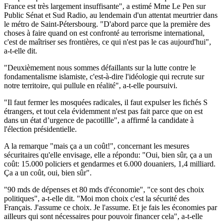
France est très largement insuffisante", a estimé Mme Le Pen sur
Public Sénat et Sud Radio, au lendemain d'un attentat meurtrier dans
le métro de Saint-Pétersbourg. "D'abord parce que la première des
choses à faire quand on est confronté au terrorisme international,
c'est de maîtriser ses frontières, ce qui n'est pas le cas aujourd'hui",
a-t-elle dit.
"Deuxièmement nous sommes défaillants sur la lutte contre le
fondamentalisme islamiste, c'est-à-dire l'idéologie qui recrute sur
notre territoire, qui pullule en réalité", a-t-elle poursuivi.
"Il faut fermer les mosquées radicales, il faut expulser les fichés S
étrangers, et tout cela évidemment n'est pas fait parce que on est
dans un état d’urgence de pacotillle", a affirmé la candidate à
l'élection présidentielle.
A la remarque "mais ça a un coût!", concernant les mesures
sécuritaires qu'elle envisage, elle a répondu: "Oui, bien sûr, ça a un
coût: 15.000 policiers et gendarmes et 6.000 douaniers, 1,4 milliard.
Ça a un coût, oui, bien sûr".
"90 mds de dépenses et 80 mds d'économie", "ce sont des choix
politiques", a-t-elle dit. "Moi mon choix c'est la sécurité des
Français. J'assume ce choix. Je l'assume. Et je fais les économies par
ailleurs qui sont nécessaires pour pouvoir financer cela", a-t-elle