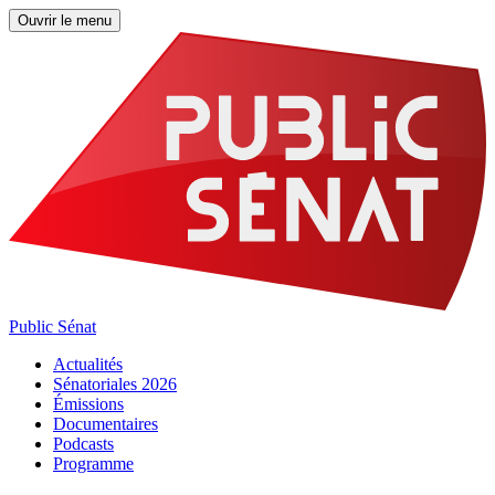
Ouvrir le menu
Public Sénat
Actualités
Sénatoriales 2026
Émissions
Documentaires
Podcasts
Programme