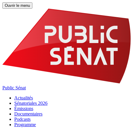
Ouvrir le menu
Public Sénat
Actualités
Sénatoriales 2026
Émissions
Documentaires
Podcasts
Programme