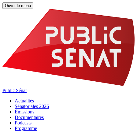
Ouvrir le menu
Public Sénat
Actualités
Sénatoriales 2026
Émissions
Documentaires
Podcasts
Programme