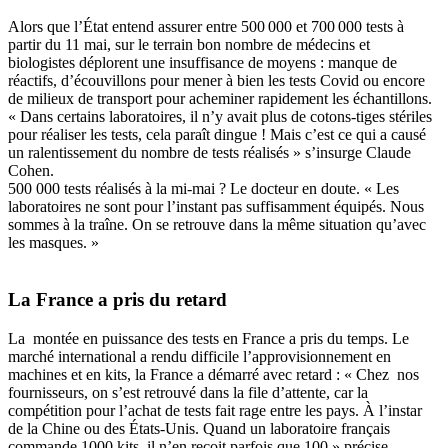
Alors que l’État entend assurer entre 500 000 et 700 000 tests à
partir du 11 mai, sur le terrain bon nombre de
médecins et
biologistes
déplorent une insuffisance de moyens : manque de
réactifs, d’écouvillons pour mener à bien les tests Covid ou encore
de milieux de transport pour acheminer rapidement les échantillons.
« Dans certains laboratoires, il n’y avait plus de cotons-tiges stériles
pour réaliser les tests, cela paraît dingue ! Mais c’est ce qui a causé
un ralentissement du nombre de tests réalisés » s’insurge Claude
Cohen.
500 000 tests réalisés à la mi-mai ? Le docteur en doute. « Les
laboratoires ne sont pour l’instant pas suffisamment équipés. Nous
sommes à la traîne. On se retrouve dans la même situation qu’avec
les masques. »
L
a France a pris du retard
La montée en puissance des tests en France a pris du temps. Le
marché international a rendu difficile l’approvisionnement en
machines et en kits, la France a démarré avec retard : « Chez nos
fournisseurs, on s’est retrouvé dans la file d’attente, car la
compétition pour l’achat de tests fait rage entre les pays. À l’instar
de la Chine ou des États-Unis.
Quand un laboratoire français
commande 1000 kits, il n’en reçoit parfois que 100 » précise