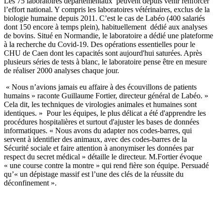
Les 75 laboratoires départementaux peuvent depuis venir renforcer
l’effort national. Y compris les laboratoires vétérinaires, exclus de la
biologie humaine depuis 2011. C’est le cas de Labéo
(400 salariés
dont 150 encore à temps plein)
,
habituellement dédié aux analyses
de bovins. Situé en Normandie, le laboratoire a dédié une plateforme
à la recherche du Covid-19. Des opérations essentielles pour le
CHU de Caen dont les capacités sont aujourd'hui saturées. Après
plusieurs séries de tests à blanc, le laboratoire pense être en mesure
de réaliser 2000 analyses chaque jour.
« Nous n’avions jamais eu affaire à des écouvillons de patients
humains » raconte Guillaume Fortier, directeur général de Labéo. »
Cela dit, les techniques de virologies animales et humaines sont
identiques. » Pour les équipes, le plus délicat a été d'apprendre les
procédures hospitalières et surtout d'ajuster les bases de données
informatiques. « Nous avons du adapter nos codes-barres, qui
servent à identifier des animaux, avec des codes-barres de la
Sécurité sociale et faire attention à anonymiser les données par
respect du secret médical » détaille le directeur.
M.Fortier évoque
« une course contre la montre » qui rend fière son équipe. Persuadé
qu’« un dépistage massif est l’une des clés de la réussite du
déconfinement ».