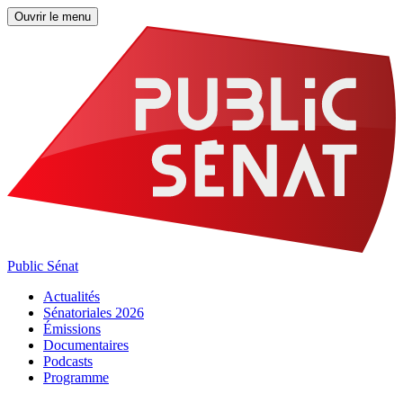
Ouvrir le menu
Public Sénat
Actualités
Sénatoriales 2026
Émissions
Documentaires
Podcasts
Programme