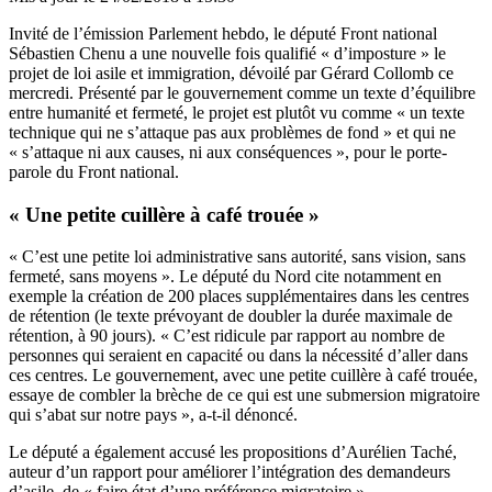
Invité de l’émission Parlement hebdo, le député Front national
Sébastien Chenu a une nouvelle fois qualifié « d’imposture » le
projet de loi asile et immigration,
dévoilé par Gérard Collomb ce
mercredi
. Présenté par le gouvernement comme
un texte d’équilibre
entre humanité et fermeté, le projet est plutôt vu comme « un texte
technique qui ne s’attaque pas aux problèmes de fond » et qui ne
« s’attaque ni aux causes, ni aux conséquences », pour le porte-
parole du Front national.
« Une petite cuillère à café trouée »
« C’est une petite loi administrative sans autorité, sans vision, sans
fermeté, sans moyens ». Le député du Nord cite notamment en
exemple la création de 200 places supplémentaires dans les centres
de rétention (le texte prévoyant de doubler la durée maximale de
rétention, à 90 jours). « C’est ridicule par rapport au nombre de
personnes qui seraient en capacité ou dans la nécessité d’aller dans
ces centres. Le gouvernement, avec une petite cuillère à café trouée,
essaye de combler la brèche de ce qui est une submersion migratoire
qui s’abat sur notre pays », a-t-il dénoncé.
Le député a également accusé les propositions d’Aurélien Taché,
auteur d’un
rapport pour améliorer l’intégration des demandeurs
d’asile
, de « faire état d’une préférence migratoire ».