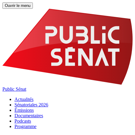
Ouvrir le menu
Public Sénat
Actualités
Sénatoriales 2026
Émissions
Documentaires
Podcasts
Programme