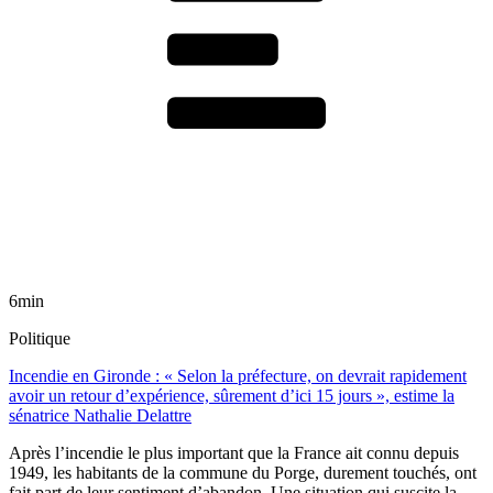
6min
Politique
Incendie en Gironde : « Selon la préfecture, on devrait rapidement
avoir un retour d’expérience, sûrement d’ici 15 jours », estime la
sénatrice Nathalie Delattre
Après l’incendie le plus important que la France ait connu depuis
1949, les habitants de la commune du Porge, durement touchés, ont
fait part de leur sentiment d’abandon. Une situation qui suscite la