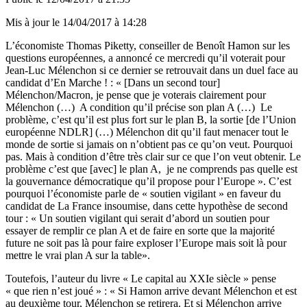
Mis à jour le
14/04/2017 à 14:28
L’économiste Thomas Piketty, conseiller de Benoît Hamon sur les
questions européennes, a annoncé ce mercredi qu’il voterait pour
Jean-Luc Mélenchon si ce dernier se retrouvait dans un duel face au
candidat d’En Marche ! : « [Dans un second tour]
Mélenchon/Macron, je pense que je voterais clairement pour
Mélenchon (…) A condition qu’il précise son plan A (…) Le
problème, c’est qu’il est plus fort sur le plan B, la sortie [de l’Union
européenne NDLR] (…) Mélenchon dit qu’il faut menacer tout le
monde de sortie si jamais on n’obtient pas ce qu’on veut. Pourquoi
pas. Mais à condition d’être très clair sur ce que l’on veut obtenir. Le
problème c’est que [avec] le plan A, je ne comprends pas quelle est
la gouvernance démocratique qu’il propose pour l’Europe ». C’est
pourquoi l’économiste parle de « soutien vigilant » en faveur du
candidat de La France insoumise, dans cette hypothèse de second
tour : « Un soutien vigilant qui serait d’abord un soutien pour
essayer de remplir ce plan A et de faire en sorte que la majorité
future ne soit pas là pour faire exploser l’Europe mais soit là pour
mettre le vrai plan A sur la table».
Toutefois, l’auteur du livre « Le capital au XXIe siècle » pense
« que rien n’est joué » : « Si Hamon arrive devant Mélenchon et est
au deuxième tour, Mélenchon se retirera. Et si Mélenchon arrive