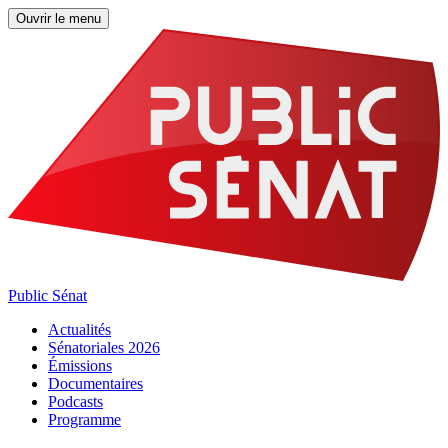
Ouvrir le menu
Public Sénat
Actualités
Sénatoriales 2026
Émissions
Documentaires
Podcasts
Programme