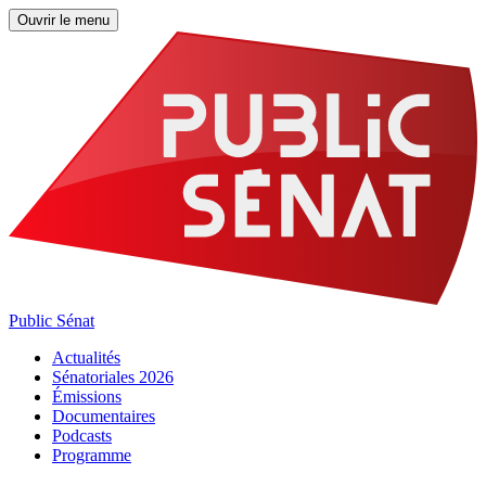
Ouvrir le menu
Public Sénat
Actualités
Sénatoriales 2026
Émissions
Documentaires
Podcasts
Programme