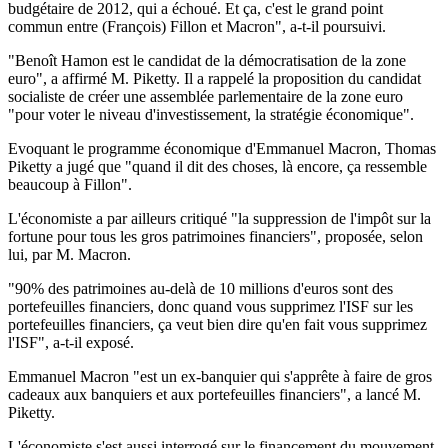
budgétaire de 2012, qui a échoué. Et ça, c'est le grand point
commun entre (François) Fillon et Macron", a-t-il poursuivi.
"Benoît Hamon est le candidat de la démocratisation de la zone
euro", a affirmé M. Piketty. Il a rappelé la proposition du candidat
socialiste de créer une assemblée parlementaire de la zone euro
"pour voter le niveau d'investissement, la stratégie économique".
Evoquant le programme économique d'Emmanuel Macron, Thomas
Piketty a jugé que "quand il dit des choses, là encore, ça ressemble
beaucoup à Fillon".
L'économiste a par ailleurs critiqué "la suppression de l'impôt sur la
fortune pour tous les gros patrimoines financiers", proposée, selon
lui, par M. Macron.
"90% des patrimoines au-delà de 10 millions d'euros sont des
portefeuilles financiers, donc quand vous supprimez l'ISF sur les
portefeuilles financiers, ça veut bien dire qu'en fait vous supprimez
l'ISF", a-t-il exposé.
Emmanuel Macron "est un ex-banquier qui s'apprête à faire de gros
cadeaux aux banquiers et aux portefeuilles financiers", a lancé M.
Piketty.
L'économiste s'est aussi interrogé sur le financement du mouvement