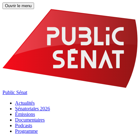
Ouvrir le menu
Public Sénat
Actualités
Sénatoriales 2026
Émissions
Documentaires
Podcasts
Programme