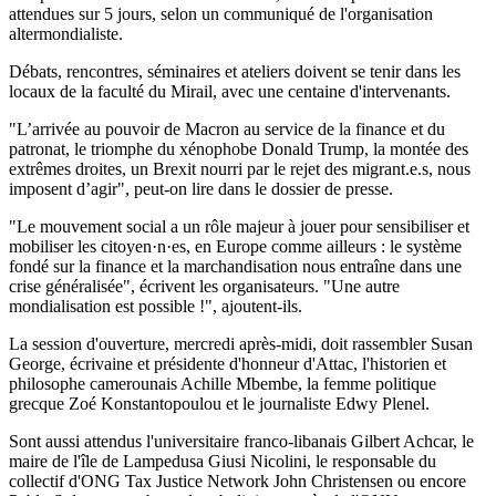
attendues sur 5 jours, selon un communiqué de l'organisation
altermondialiste.
Débats, rencontres, séminaires et ateliers doivent se tenir dans les
locaux de la faculté du Mirail, avec une centaine d'intervenants.
"L’arrivée au pouvoir de Macron au service de la finance et du
patronat, le triomphe du xénophobe Donald Trump, la montée des
extrêmes droites, un Brexit nourri par le rejet des migrant.e.s, nous
imposent d’agir", peut-on lire dans le dossier de presse.
"Le mouvement social a un rôle majeur à jouer pour sensibiliser et
mobiliser les citoyen·n·es, en Europe comme ailleurs : le système
fondé sur la finance et la marchandisation nous entraîne dans une
crise généralisée", écrivent les organisateurs. "Une autre
mondialisation est possible !", ajoutent-ils.
La session d'ouverture, mercredi après-midi, doit rassembler Susan
George, écrivaine et présidente d'honneur d'Attac, l'historien et
philosophe camerounais Achille Mbembe, la femme politique
grecque Zoé Konstantopoulou et le journaliste Edwy Plenel.
Sont aussi attendus l'universitaire franco-libanais Gilbert Achcar, le
maire de l'île de Lampedusa Giusi Nicolini, le responsable du
collectif d'ONG Tax Justice Network John Christensen ou encore