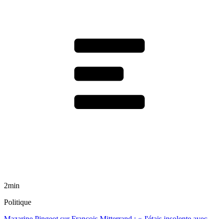
2min
Politique
Mazarine Pingeot sur François Mitterrand : « J'étais insolente avec