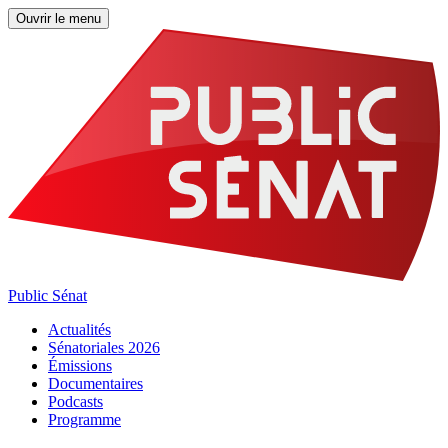
Ouvrir le menu
Public Sénat
Actualités
Sénatoriales 2026
Émissions
Documentaires
Podcasts
Programme