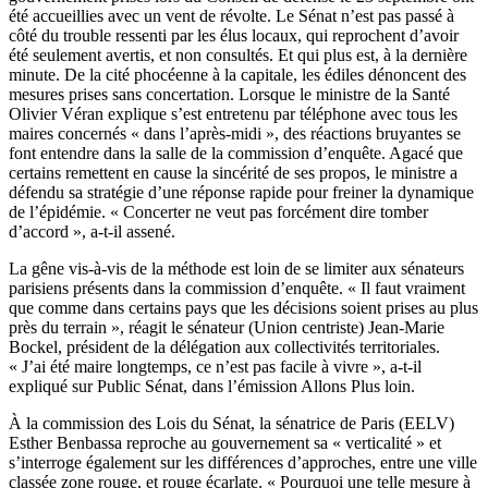
été accueillies avec un vent de révolte. Le Sénat n’est pas passé à
côté du trouble ressenti par les élus locaux, qui reprochent d’avoir
été seulement avertis, et non consultés. Et qui plus est, à la dernière
minute. De la cité phocéenne à la capitale, les édiles dénoncent des
mesures prises sans concertation. Lorsque le ministre de la Santé
Olivier Véran explique s’est entretenu par téléphone avec tous les
maires concernés « dans l’après-midi »,
des réactions bruyantes se
font entendre dans la salle de la commission d’enquête
. Agacé que
certains remettent en cause la sincérité de ses propos, le ministre a
défendu sa stratégie d’une réponse rapide pour freiner la dynamique
de l’épidémie. « Concerter ne veut pas forcément dire tomber
d’accord », a-t-il assené.
La gêne vis-à-vis de la méthode est loin de se limiter aux sénateurs
parisiens présents dans la commission d’enquête. « Il faut vraiment
que comme dans certains pays que les décisions soient prises au plus
près du terrain », réagit le sénateur (Union centriste) Jean-Marie
Bockel, président de la délégation aux collectivités territoriales.
« J’ai été maire longtemps, ce n’est pas facile à vivre », a-t-il
expliqué sur Public Sénat, dans l’émission Allons Plus loin.
À la commission des Lois du Sénat, la sénatrice de Paris (EELV)
Esther Benbassa
reproche au gouvernement sa « verticalité »
et
s’interroge également sur les différences d’approches, entre une ville
classée zone rouge, et rouge écarlate. « Pourquoi une telle mesure à