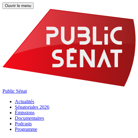
Ouvrir le menu
Public Sénat
Actualités
Sénatoriales 2026
Émissions
Documentaires
Podcasts
Programme