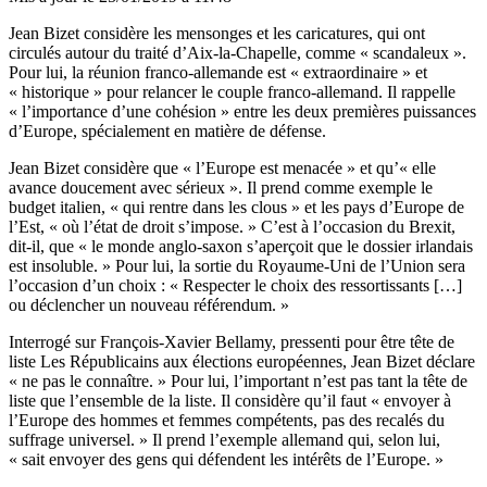
Jean Bizet considère les mensonges et les caricatures, qui ont
circulés autour du traité d’Aix-la-Chapelle, comme « scandaleux ».
Pour lui, la réunion franco-allemande est « extraordinaire » et
« historique » pour relancer le couple franco-allemand. Il rappelle
« l’importance d’une cohésion » entre les deux premières puissances
d’Europe, spécialement en matière de défense.
Jean Bizet considère que « l’Europe est menacée » et qu’« elle
avance doucement avec sérieux ». Il prend comme exemple le
budget italien, « qui rentre dans les clous » et les pays d’Europe de
l’Est, « où l’état de droit s’impose. » C’est à l’occasion du Brexit,
dit-il, que « le monde anglo-saxon s’aperçoit que le dossier irlandais
est insoluble. » Pour lui, la sortie du Royaume-Uni de l’Union sera
l’occasion d’un choix : « Respecter le choix des ressortissants […]
ou déclencher un nouveau référendum. »
Interrogé sur François-Xavier Bellamy, pressenti pour être tête de
liste Les Républicains aux élections européennes, Jean Bizet déclare
« ne pas le connaître. » Pour lui, l’important n’est pas tant la tête de
liste que l’ensemble de la liste. Il considère qu’il faut « envoyer à
l’Europe des hommes et femmes compétents, pas des recalés du
suffrage universel. » Il prend l’exemple allemand qui, selon lui,
« sait envoyer des gens qui défendent les intérêts de l’Europe. »