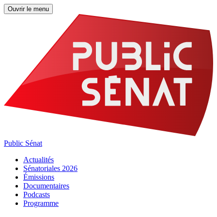
Ouvrir le menu
Public Sénat
Actualités
Sénatoriales 2026
Émissions
Documentaires
Podcasts
Programme