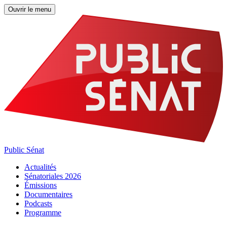
Ouvrir le menu
Public Sénat
Actualités
Sénatoriales 2026
Émissions
Documentaires
Podcasts
Programme