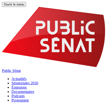
Ouvrir le menu
Public Sénat
Actualités
Sénatoriales 2026
Émissions
Documentaires
Podcasts
Programme