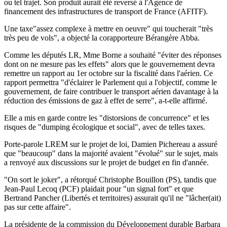
ou tel trajet. Son produit aurait été reversé à l'Agence de
financement des infrastructures de transport de France (AFITF).
Une taxe"assez complexe à mettre en oeuvre" qui toucherait "très
très peu de vols", a objecté la corapporteure Bérangère Abba.
Comme les députés LR, Mme Borne a souhaité "éviter des réponses
dont on ne mesure pas les effets" alors que le gouvernement devra
remettre un rapport au 1er octobre sur la fiscalité dans l'aérien. Ce
rapport permettra "d'éclairer le Parlement qui a l'objectif, comme le
gouvernement, de faire contribuer le transport aérien davantage à la
réduction des émissions de gaz à effet de serre", a-t-elle affirmé.
Elle a mis en garde contre les "distorsions de concurrence" et les
risques de "dumping écologique et social", avec de telles taxes.
Porte-parole LREM sur le projet de loi, Damien Pichereau a assuré
que "beaucoup" dans la majorité avaient "évolué" sur le sujet, mais
a renvoyé aux discussions sur le projet de budget en fin d'année.
"On sort le joker", a rétorqué Christophe Bouillon (PS), tandis que
Jean-Paul Lecoq (PCF) plaidait pour "un signal fort" et que
Bertrand Pancher (Libertés et territoires) assurait qu'il ne "lâcher(ait)
pas sur cette affaire".
La présidente de la commission du Développement durable Barbara