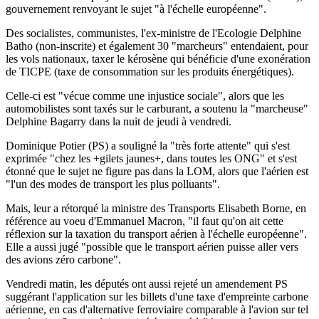
gouvernement renvoyant le sujet "à l'échelle européenne".
Des socialistes, communistes, l'ex-ministre de l'Ecologie Delphine
Batho (non-inscrite) et également 30 "marcheurs" entendaient, pour
les vols nationaux, taxer le kérosène qui bénéficie d'une exonération
de TICPE (taxe de consommation sur les produits énergétiques).
Celle-ci est "vécue comme une injustice sociale", alors que les
automobilistes sont taxés sur le carburant, a soutenu la "marcheuse"
Delphine Bagarry dans la nuit de jeudi à vendredi.
Dominique Potier (PS) a souligné la "très forte attente" qui s'est
exprimée "chez les +gilets jaunes+, dans toutes les ONG" et s'est
étonné que le sujet ne figure pas dans la LOM, alors que l'aérien est
"l'un des modes de transport les plus polluants".
Mais, leur a rétorqué la ministre des Transports Elisabeth Borne, en
référence au voeu d'Emmanuel Macron, "il faut qu'on ait cette
réflexion sur la taxation du transport aérien à l'échelle européenne".
Elle a aussi jugé "possible que le transport aérien puisse aller vers
des avions zéro carbone".
Vendredi matin, les députés ont aussi rejeté un amendement PS
suggérant l'application sur les billets d'une taxe d'empreinte carbone
aérienne, en cas d'alternative ferroviaire comparable à l'avion sur tel