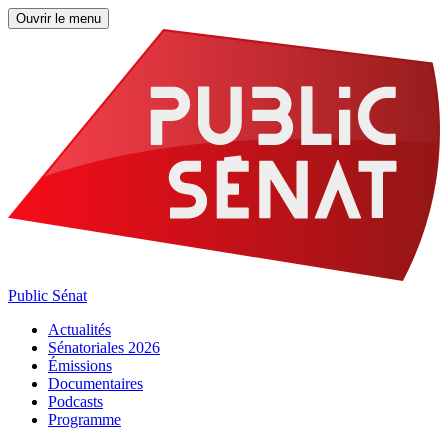
Ouvrir le menu
Public Sénat
Actualités
Sénatoriales 2026
Émissions
Documentaires
Podcasts
Programme