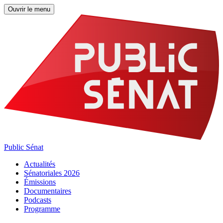
Ouvrir le menu
Public Sénat
Actualités
Sénatoriales 2026
Émissions
Documentaires
Podcasts
Programme