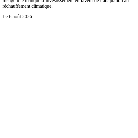
fustigent le manque d’investissement en faveur de l’adaptation au
réchauffement climatique.
Le
6 août 2026