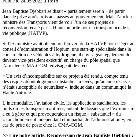
Publié le
24/05/2022 à 18:18
Jean-Baptiste Djebbari se disait « parfaitement serein » de partir
dans le privé après trois ans passés au gouvernement. Mais l’ancien
ministre des Transports vient de voir l’un de ses projets de
reconversion recalé par la Haute autorité pour la transparence de la
vie publique (HATVP).
Si l’ex-ministre avait obtenu un feu vert de la HATVP pour siéger au
conseil d’administration d’Hopium, une start-up spécialisée dans la
construction de véhicules à hydrogène, il envisageait également de
devenir vice-président exécutif, en charge du pôle spatial que
l’armateur CMA-CGM, envisageait de créer.
« Un avis d’incompatibilité sur ce projet a été rendu, compte tenu
des risques déontologiques substantiels relevés, qu’aucune réserve
n’était susceptible de neutraliser », indique dans un communiqué la
Haute Autorité.
L’intermodalité, l’aviation civile, les applications satellitaires, les
ports ou les transports maritimes, autant de dossiers que l’ex-ministre
a eu à gérer et qui provoqueraient un risque « substantiel » du
« fonctionnement indépendant et impartial de l’administration », en
cas de prise de poste chez la CMA-CGM.
>> Lire notre article.
Reconversion de Jean-Baptiste Djebbari :