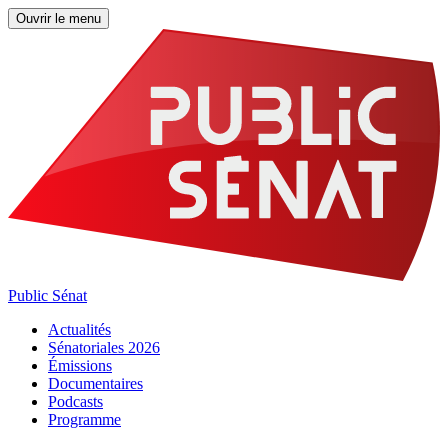
Ouvrir le menu
Public Sénat
Actualités
Sénatoriales 2026
Émissions
Documentaires
Podcasts
Programme