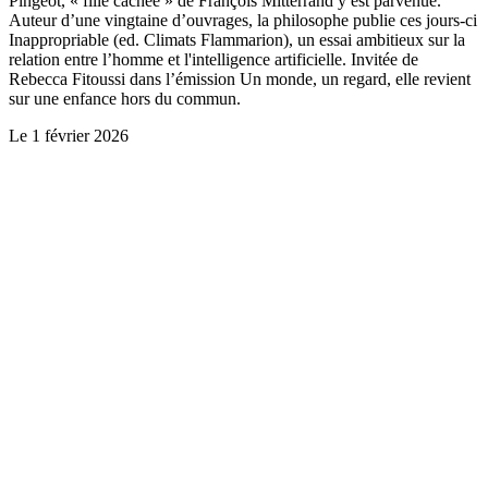
Pingeot, « fille cachée » de François Mitterrand y est parvenue.
Auteur d’une vingtaine d’ouvrages, la philosophe publie ces jours-ci
Inappropriable (ed. Climats Flammarion), un essai ambitieux sur la
relation entre l’homme et l'intelligence artificielle. Invitée de
Rebecca Fitoussi dans l’émission Un monde, un regard, elle revient
sur une enfance hors du commun.
Le
1 février 2026