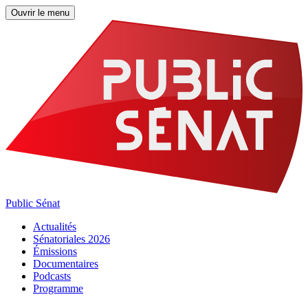
Ouvrir le menu
Public Sénat
Actualités
Sénatoriales 2026
Émissions
Documentaires
Podcasts
Programme