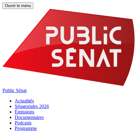
Ouvrir le menu
Public Sénat
Actualités
Sénatoriales 2026
Émissions
Documentaires
Podcasts
Programme