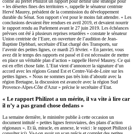
confie au préfet Philizot un rapport pour définir une stratégie pour
« les désertes fines des territoires », rappelle le sénateur centriste
Hervé Maurey, président de la commission du développement
durable du Sénat. Son rapport s’est pour le moins fait attendre. « Les
conclusions devaient être rendues en avril 2019, et devaient nourrir
le rapport rendu au Parlement avant le 27 juin 2019. Les échéances
prévues ont été à plusieurs reprises retardées » constate le sénateur
Union centriste de l’Eure, en ouverture de l’audition de Jean-
Baptiste Djebbari, secrétaire d'Etat chargé des Transports, sur
l’avenir des petites lignes, ce mardi 25 février. « En janvier, vous
avez dit le temps des rapports est passé et il est nécessaire de mettre
en place un véritable plan d’action » rappelle Hervé Maurey. Ce qui
est en effet chose faite. L’Etat vient d’annoncer la signature d’un
accord avec les régions Grand Est et Centre-Val-de-Loire sur les
petites lignes. « Nous ne sommes pas très loin d’aboutir avec la
région Bretagne, la discussion est avancée avec la région Sud
Provence-Alpes-Côte d'Azur » précise le secrétaire d’Etat.
« Le rapport Philizot a un mérite, il va vite à lire car
il n’y a pas grand chose dedans »
La semaine dernière, le ministère publie à cette occasion un
document intitulé « petites lignes ferroviaires, des plans d’action
régionaux ». Et là, miracle, en annexe, le voici : le rapport Philizot (
à
consulter ici
). Va-t-on avoir un scan précis et complet des petites