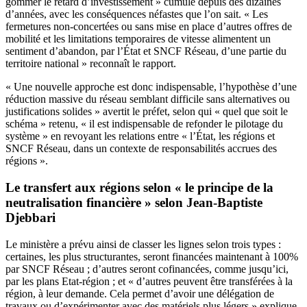
gommer le retard d’investissement » cumulé depuis des dizaines
d’années, avec les conséquences néfastes que l’on sait. « Les
fermetures non-concertées ou sans mise en place d’autres offres de
mobilité et les limitations temporaires de vitesse alimentent un
sentiment d’abandon, par l’État et SNCF Réseau, d’une partie du
territoire national » reconnaît le rapport.
« Une nouvelle approche est donc indispensable, l’hypothèse d’une
réduction massive du réseau semblant difficile sans alternatives ou
justifications solides » avertit le préfet, selon qui « quel que soit le
schéma » retenu, « il est indispensable de refonder le pilotage du
système » en revoyant les relations entre « l’État, les régions et
SNCF Réseau, dans un contexte de responsabilités accrues des
régions ».
Le transfert aux régions selon « le principe de la
neutralisation financière » selon Jean-Baptiste
Djebbari
Le ministère a prévu ainsi de classer les lignes selon trois types :
certaines, les plus structurantes, seront financées maintenant à 100%
par SNCF Réseau ; d’autres seront cofinancées, comme jusqu’ici,
par les plans Etat-région ; et « d’autres peuvent être transférées à la
région, à leur demande. Cela permet d’avoir une délégation de
travaux ou d’expérimenter avec des matériels plus légers » explique