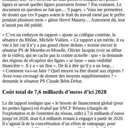
lignes et savoir quelles lignes pourraient fermer ? Pas vraiment. Le
document en question ne fait que… 9 pages. « Vous me permettrez
de douter que ces 9 pages soient le fruit du travail mené par le préfet
pendant plusieurs mois » glisse Hervé Maurey… Autrement dit, tout
n’aurait pas été publié.
« C’est un embryon de rapport » ajoute sa collègue centriste, la
sénatrice du Rhône, Michèle Vullien. « Ce rapport a un mérite, il va
vite à lire car il n’y a pas grand chose dedans » ironise encore le
sénateur PS de Meurthe-et-Moselle, Olivier Jacquin (voir au début
de la vidéo), qui ne cache pas la crainte actuelle : que « la demande
des régions de récupérer des lignes » se fasse « sans visibilité
financière ». Il y a « un flou ». De là à dire qu’il y a un loup…
« Comment va-t-on faire ? Quel moyen va être donné aux régions ?
Avez-vous envisagé de donner des moyens supplémentaires ? »
demande le sénateur PS Claude Bérit-Debat.
Coût total de 7,6 milliards d’euros d’ici 2028
Le dit rapport souligne que « le besoin de financement global (pour
les petites lignes) est évalué par SNCF Réseau (chargée de
l'exploitation et de l'entretien du réseau, ndlr) à 7,6 milliards d’euros
jusqu’en 2028, dont 6,4 milliards restant à engager à partir de 2020.
Il s’agirait là de la concrétisation d’un effort de rattrapage, pour