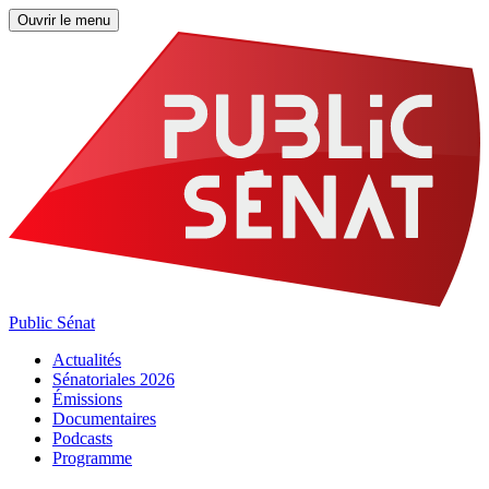
Ouvrir le menu
Public Sénat
Actualités
Sénatoriales 2026
Émissions
Documentaires
Podcasts
Programme