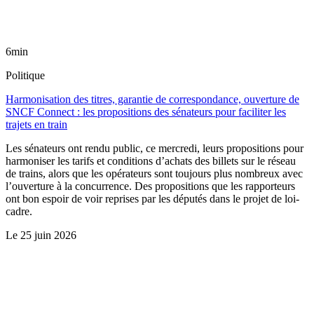
6min
Politique
Harmonisation des titres, garantie de correspondance, ouverture de
SNCF Connect : les propositions des sénateurs pour faciliter les
trajets en train
Les sénateurs ont rendu public, ce mercredi, leurs propositions pour
harmoniser les tarifs et conditions d’achats des billets sur le réseau
de trains, alors que les opérateurs sont toujours plus nombreux avec
l’ouverture à la concurrence. Des propositions que les rapporteurs
ont bon espoir de voir reprises par les députés dans le projet de loi-
cadre.
Le
25 juin 2026