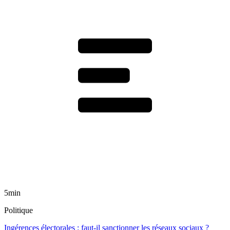
5min
Politique
Ingérences électorales : faut-il sanctionner les réseaux sociaux ?