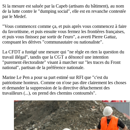
Si la mesure est saluée par la Capeb (artisans du bâtiment), au nom
de la lutte contre le "dumping social", elle est en revanche contestée
par le Medef.
"Vous commencez comme ça, et puis après vous commencez à faire
du favoritisme, et puis ensuite vous fermez les frontières françaises,
et puis vous finissez par sortir de l'euro", a averti Pierre Gattaz,
conspuant les dérives "communautaire ou nationaliste".
La CFDT a fustigé une mesure qui "ne règle en rien la question du
travail illégal", tandis que la CGT a dénoncé une intention
"purement électoraliste" visant à marcher sur "les traces du Front
national", partisan de la préférence nationale.
Marine Le Pen a pour sa part estimé sur RFI que "c'est du
patriotisme honteux. Comme on n'ose pas dire clairement les choses
et demander la suppression de la directive détachement des
travailleurs (...), on prend des chemins contournés".