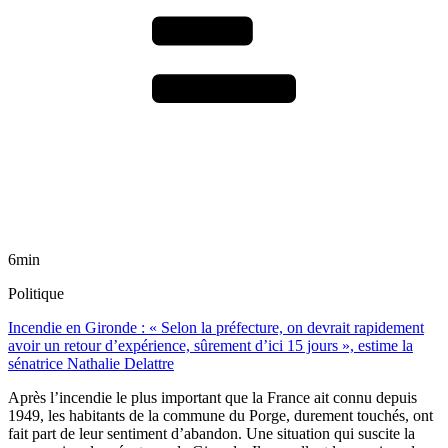
6min
Politique
Incendie en Gironde : « Selon la préfecture, on devrait rapidement
avoir un retour d’expérience, sûrement d’ici 15 jours », estime la
sénatrice Nathalie Delattre
Après l’incendie le plus important que la France ait connu depuis
1949, les habitants de la commune du Porge, durement touchés, ont
fait part de leur sentiment d’abandon. Une situation qui suscite la