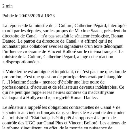
2 min
Publié le
20/05/2026 à 16:23
La réponse de la ministre de la Culture, Catherine Pégard, interrogée
mardi par les députés, sur les propos de Maxime Saada, président du
directoire de Canal + n’a pas satisfait le sénateur écologiste, Ronan
Dantec. Le patron du directoire de Canal + a affirmé qu’il ne
souhaitait plus collaborer avec les signataires d’un texte dénonçant
l’influence croissante de Vincent Bolloré sur le cinéma français. La
ministre de la Culture, Catherine Pégard, a jugé cette réaction
« disproportionnée ».
« Votre terme est ambiguë et inquiétant, ce n’est pas une question de
proportion, c’est une question de principe démocratique intangible
[…] Maxime Saada « menace d’établir une liste noire de
professionnels, d’acteurs et de réalisateurs devenus indésirables. Ce
qui ne peut que rappeler les heures sombres du maccarthysme
s’attaquant à Hollywood », a regretté Ronan Dantec.
Le sénateur a rappelé les obligations contractuelles de Canal + de
« soutenir au cinéma français dans sa diversité » avant de demander
à la ministre si l’Etat français était prêt à s’opposer à la prise de
contrôle des UGC par Canal Plus et Vincent Bolloré. Les auteurs de
la tribune s’inquiètent, en effet, de la montée en puissance de