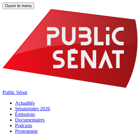
Ouvrir le menu
Public Sénat
Actualités
Sénatoriales 2026
Émissions
Documentaires
Podcasts
Programme