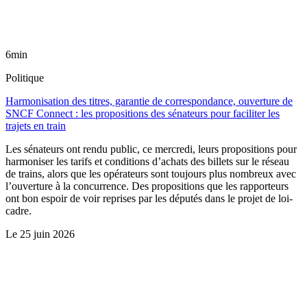
6min
Politique
Harmonisation des titres, garantie de correspondance, ouverture de
SNCF Connect : les propositions des sénateurs pour faciliter les
trajets en train
Les sénateurs ont rendu public, ce mercredi, leurs propositions pour
harmoniser les tarifs et conditions d’achats des billets sur le réseau
de trains, alors que les opérateurs sont toujours plus nombreux avec
l’ouverture à la concurrence. Des propositions que les rapporteurs
ont bon espoir de voir reprises par les députés dans le projet de loi-
cadre.
Le
25 juin 2026