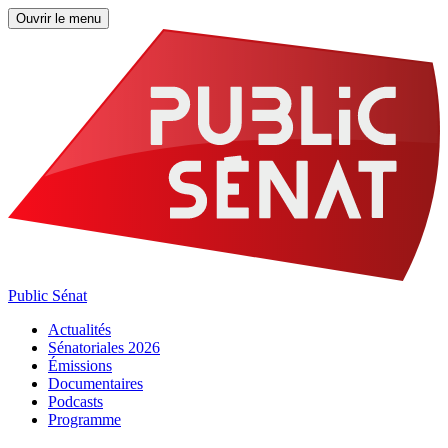
Ouvrir le menu
Public Sénat
Actualités
Sénatoriales 2026
Émissions
Documentaires
Podcasts
Programme