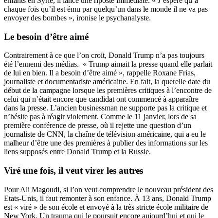
enfants en Syrie, il lance une riposte immédiate. « J’espère qu’à
chaque fois qu’il est ému par quelqu’un dans le monde il ne va pas
envoyer des bombes », ironise le psychanalyste.
Le besoin d’être aimé
Contrairement à ce que l’on croit, Donald Trump n’a pas toujours
été l’ennemi des médias. « Trump aimait la presse quand elle parlait
de lui en bien. Il a besoin d’être aimé », rappelle Roxane Frias,
journaliste et documentariste américaine. En fait, la querelle date du
début de la campagne lorsque les premières critiques à l’encontre de
celui qui n’était encore que candidat ont commencé à apparaître
dans la presse. L’ancien businessman ne supporte pas la critique et
n’hésite pas à réagir violement. Comme le 11 janvier, lors de sa
première conférence de presse, où il rejette une question d’un
journaliste de CNN, la chaîne de télévision américaine, qui a eu le
malheur d’être une des premières à publier des informations sur les
liens supposés entre Donald Trump et la Russie.
Viré une fois, il veut virer les autres
Pour Ali Magoudi, si l’on veut comprendre le nouveau président des
Etats-Unis, il faut remonter à son enfance. À 13 ans, Donald Trump
est « viré » de son école et envoyé à la très stricte école militaire de
New York. Un trauma qui le poursuit encore aujourd’hui et qui le