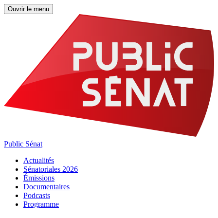
Ouvrir le menu
Public Sénat
Actualités
Sénatoriales 2026
Émissions
Documentaires
Podcasts
Programme