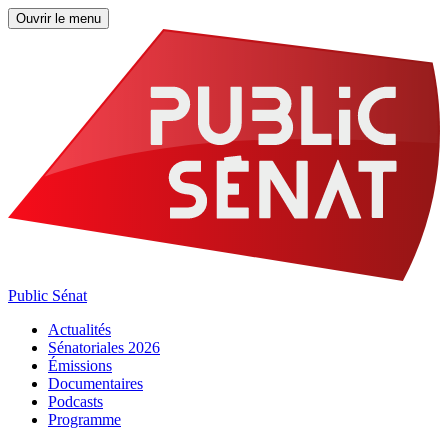
Ouvrir le menu
Public Sénat
Actualités
Sénatoriales 2026
Émissions
Documentaires
Podcasts
Programme