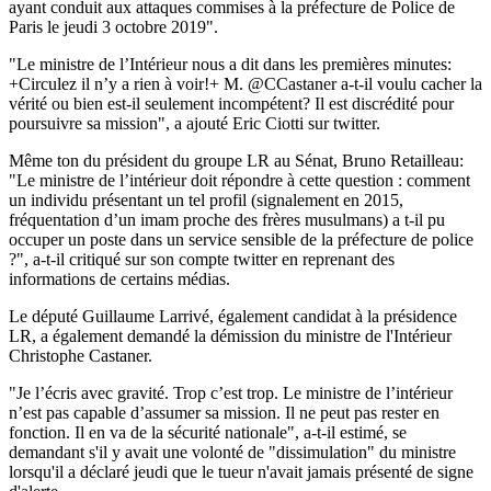
ayant conduit aux attaques commises à la préfecture de Police de
Paris le jeudi 3 octobre 2019".
"Le ministre de l’Intérieur nous a dit dans les premières minutes:
+Circulez il n’y a rien à voir!+ M. @CCastaner a-t-il voulu cacher la
vérité ou bien est-il seulement incompétent? Il est discrédité pour
poursuivre sa mission", a ajouté Eric Ciotti sur twitter.
Même ton du président du groupe LR au Sénat, Bruno Retailleau:
"Le ministre de l’intérieur doit répondre à cette question : comment
un individu présentant un tel profil (signalement en 2015,
fréquentation d’un imam proche des frères musulmans) a t-il pu
occuper un poste dans un service sensible de la préfecture de police
?", a-t-il critiqué sur son compte twitter en reprenant des
informations de certains médias.
Le député Guillaume Larrivé, également candidat à la présidence
LR, a également demandé la démission du ministre de l'Intérieur
Christophe Castaner.
"Je l’écris avec gravité. Trop c’est trop. Le ministre de l’intérieur
n’est pas capable d’assumer sa mission. Il ne peut pas rester en
fonction. Il en va de la sécurité nationale", a-t-il estimé, se
demandant s'il y avait une volonté de "dissimulation" du ministre
lorsqu'il a déclaré jeudi que le tueur n'avait jamais présenté de signe