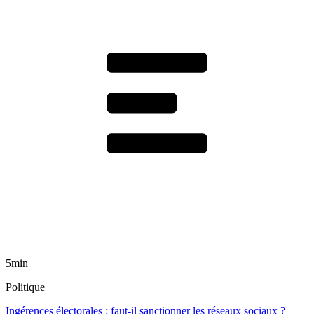
5min
Politique
Ingérences électorales : faut-il sanctionner les réseaux sociaux ?