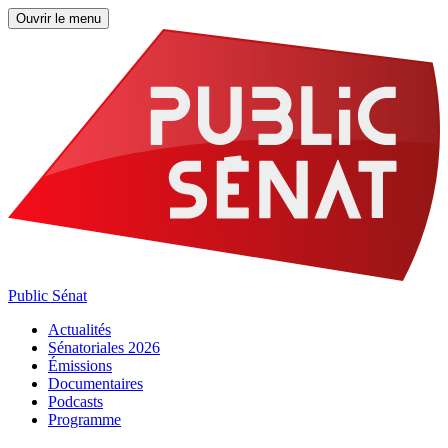
Ouvrir le menu
Public Sénat
Actualités
Sénatoriales 2026
Émissions
Documentaires
Podcasts
Programme