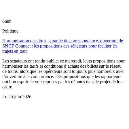
6min
Politique
Harmonisation des titres, garantie de correspondance, ouverture de
SNCF Connect : les propositions des sénateurs pour faciliter les
trajets en train
Les sénateurs ont rendu public, ce mercredi, leurs propositions pour
harmoniser les tarifs et conditions d’achats des billets sur le réseau
de trains, alors que les opérateurs sont toujours plus nombreux avec
l’ouverture à la concurrence. Des propositions que les rapporteurs
ont bon espoir de voir reprises par les députés dans le projet de loi-
cadre.
Le
25 juin 2026