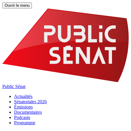
Ouvrir le menu
Public Sénat
Actualités
Sénatoriales 2026
Émissions
Documentaires
Podcasts
Programme