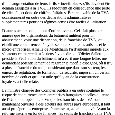
d’une augmentation de leurs tarifs « inévitables », s’ils devaient être
demain assujettis à la TVA. Ils redoutent en conséquence une perte
de clientèle et donc de chiffre d’affaires. Être redevable de la TVA
occasionnerait en outre des déclarations administratives
supplémentaires pour des régimes censés être faciles d’utilisation.
D’autres acteurs ont un mot d’ordre inverse. Cela fait plusieurs
années que les organisations du bâtiment militent pour un
abaissement, voire une disparition, de la franchise de TVA, qui
établit une concurrence déloyale selon eux entre les artisans et les
micro-entreprises. Amélie de Montchalin l’a d’ailleurs rappelé aux
sénateurs ce mercredi. « Je tiens à vous dire qu’Olivier Salleron, qui
préside la Fédération du bâtiment, m’a écrit une longue lettre, me
demandant potentiellement de regarder le modèle espagnol, où il n’y
a plus de franchise du tout, considérant que dans son secteur, les
enjeux de régulation, de formation, de sécurité, imposent un certain
nombre de coût et qu’il est utile qu’il y ait de la concurrence
loyale », a-t-elle relaté.
La ministre chargée des Comptes publics a en outre souligné le
risque de concurrence entre entreprises françaises et celles du reste
de l’Union européenne. « Vu que les franchises de TVA sont
maintenant ouvertes à des acteurs des autres pays européens, il faut
aussi protéger nos entreprises françaises », a-t-elle motivé. Avant la
réforme inscrite en loi de finances, les seuils de franchise de la TVA