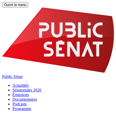
Ouvrir le menu
Public Sénat
Actualités
Sénatoriales 2026
Émissions
Documentaires
Podcasts
Programme