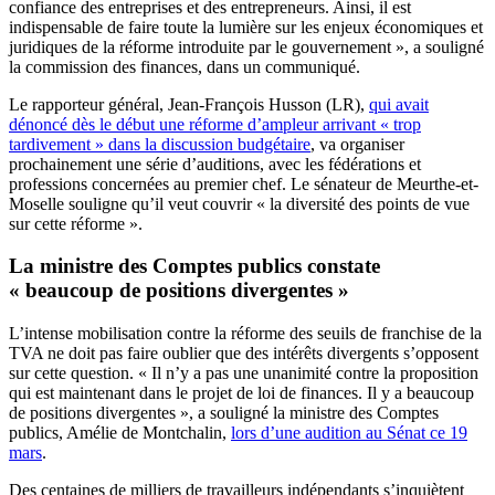
confiance des entreprises et des entrepreneurs. Ainsi, il est
indispensable de faire toute la lumière sur les enjeux économiques et
juridiques de la réforme introduite par le gouvernement », a souligné
la commission des finances, dans un communiqué.
Le rapporteur général, Jean-François Husson (LR),
qui avait
dénoncé dès le début une réforme d’ampleur arrivant « trop
tardivement » dans la discussion budgétaire
, va organiser
prochainement une série d’auditions, avec les fédérations et
professions concernées au premier chef. Le sénateur de Meurthe-et-
Moselle souligne qu’il veut couvrir « la diversité des points de vue
sur cette réforme ».
La ministre des Comptes publics constate
« beaucoup de positions divergentes »
L’intense mobilisation contre la réforme des seuils de franchise de la
TVA ne doit pas faire oublier que des intérêts divergents s’opposent
sur cette question. « Il n’y a pas une unanimité contre la proposition
qui est maintenant dans le projet de loi de finances. Il y a beaucoup
de positions divergentes », a souligné la ministre des Comptes
publics, Amélie de Montchalin,
lors d’une audition au Sénat ce 19
mars
.
Des centaines de milliers de travailleurs indépendants s’inquiètent