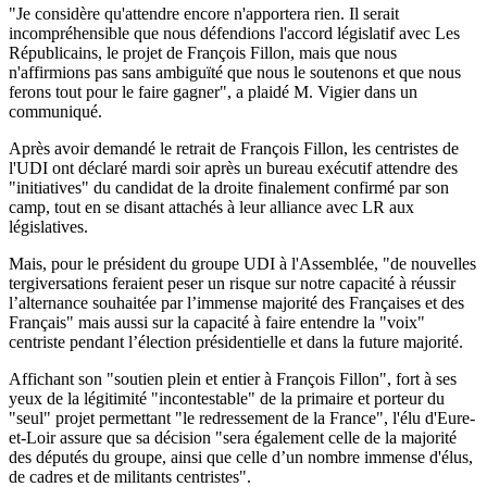
"Je considère qu'attendre encore n'apportera rien. Il serait
incompréhensible que nous défendions l'accord législatif avec Les
Républicains, le projet de François Fillon, mais que nous
n'affirmions pas sans ambiguïté que nous le soutenons et que nous
ferons tout pour le faire gagner", a plaidé M. Vigier dans un
communiqué.
Après avoir demandé le retrait de François Fillon, les centristes de
l'UDI ont déclaré mardi soir après un bureau exécutif attendre des
"initiatives" du candidat de la droite finalement confirmé par son
camp, tout en se disant attachés à leur alliance avec LR aux
législatives.
Mais, pour le président du groupe UDI à l'Assemblée, "de nouvelles
tergiversations feraient peser un risque sur notre capacité à réussir
l’alternance souhaitée par l’immense majorité des Françaises et des
Français" mais aussi sur la capacité à faire entendre la "voix"
centriste pendant l’élection présidentielle et dans la future majorité.
Affichant son "soutien plein et entier à François Fillon", fort à ses
yeux de la légitimité "incontestable" de la primaire et porteur du
"seul" projet permettant "le redressement de la France", l'élu d'Eure-
et-Loir assure que sa décision "sera également celle de la majorité
des députés du groupe, ainsi que celle d’un nombre immense d'élus,
de cadres et de militants centristes".