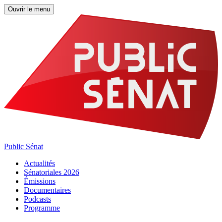
Ouvrir le menu
Public Sénat
Actualités
Sénatoriales 2026
Émissions
Documentaires
Podcasts
Programme