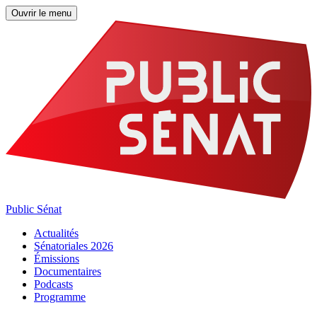
Ouvrir le menu
Public Sénat
Actualités
Sénatoriales 2026
Émissions
Documentaires
Podcasts
Programme